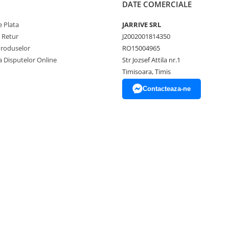
DATE COMERCIALE
 Plata
JARRIVE SRL
e Retur
J2002001814350
Produselor
RO15004965
a Disputelor Online
Str Jozsef Attila nr.1
Timisoara, Timis
Contacteaza-ne