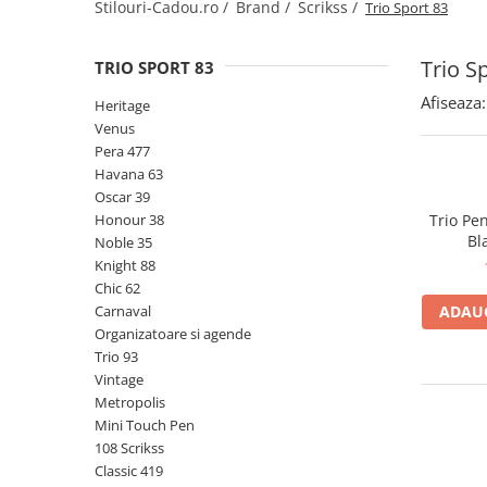
Creioane Ulei
Stilouri-Cadou.ro /
Brand /
Scrikss /
Trio Sport 83
Multipen
Seturi Neo Slim
Mecanism Creion Mecanic
Lamy
Pensule
Seturi Hexo
Creioane Grafit
Rezerva Radiera Creion Mecanic
Montblanc
Trio S
TRIO SPORT 83
Accesorii pentru Artisti
Seturi Essentio
Ultima ocazie
Montegrappa
Seturi Grip 2010 & 2011
Creioane Tehnice
Afiseaza:
Heritage
Markere
Seturi Poly
Venus
Monteverde USA
Ascutitori
Etuiuri
Pera 477
Seturi Pelikan
Namiki
Radiere Arta si Grafica
Havana 63
Accesorii
Seturi Pelikan Souveran
Parker
Oscar 39
Taiere
Tocuri
Seturi Pelikan Classic
Honour 38
Trio Pen
Pelikan
Hartie Creativ
Bl
Noble 35
Seturi Pelikan Jazz
Penac
Knight 88
Sigilii
Seturi Lamy
Chic 62
Pilot
Seturi Sailor
Carnaval
ADAUG
Custom 743
Organizatoare si agende
Seturi Pro Gear Sailor
Trio 93
Platinum
Seturi Caran d'Ache
Vintage
Hammered Sterling Silver
Seturi Leman
Metropolis
Porsche Design
Mini Touch Pen
Seturi Ecridor
108 Scrikss
Princ Leather
Seturi Cross
Classic 419