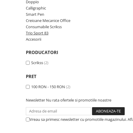
Rhodia
Seturi Cross Bailey Light
Doppio
Calligraphic
Seturi Cross ATX
Rotring
Smart Pen
Seturi Cross Bailey
Private Reserve Ink
Creioane Mecanice Office
Seturi Cross Calais
Consumabile Scrikss
Scrikss
Seturi Sheaffer
Trio Sport 83
Standardgraph
Accesorii
Seturi Sheaffer 100
Sailor
Seturi Icon
PRODUCATORI
Schneider
Seturi Taramis
Scrikss
(2)
Seturi VFM
Sheaffer
Seturi Waterman
Staedtler
PRET
Seturi Hemisphere
Sharpie
100 RON - 150 RON
(2)
Seturi Pilot
Tibaldi
Seturi Capless
Newsletter
Nu rata ofertele si promotiile noastre
Tombow
Seturi Custom
Mono Graph Fine
Seturi Caligrafie
Waterman
Vreau sa primesc newsletter cu promotiile magazinului. Af
Seturi Platinum
Worther
Seturi Scrikss