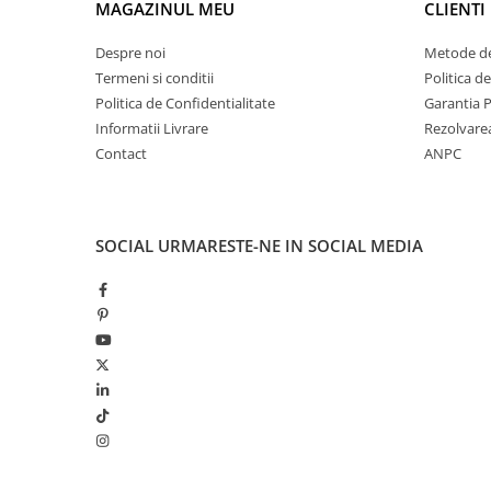
MAGAZINUL MEU
CLIENTI
El Casco
Leuchtturm1917
Despre noi
Metode de
Termeni si conditii
Politica d
Oxford
Politica de Confidentialitate
Garantia 
Acvila
Informatii Livrare
Rezolvare
Aristo
Contact
ANPC
Castelli
Precision
SOCIAL
URMARESTE-NE IN SOCIAL MEDIA
Carla Rossini
Fara
Deli
Forpus
Herlitz
Lexon
M+R