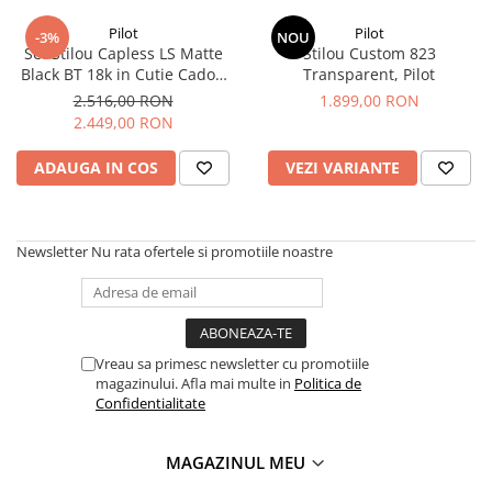
Creioane Ulei
Multipen
Seturi Neo Slim
Mecanism Creion Mecanic
Lamy
Pilot
Pilot
Pensule
-3%
NOU
Seturi Hexo
Creioane Grafit
Rezerva Radiera Creion Mecanic
Set Stilou Capless LS Matte
Stilou Custom 823
Montblanc
Accesorii pentru Artisti
Seturi Essentio
Black BT 18k in Cutie Cadou
Transparent, Pilot
Ultima ocazie
cu Cerneala 50 ml Take-Sumi,
Montegrappa
Seturi Grip 2010 & 2011
2.516,00 RON
1.899,00 RON
Creioane Tehnice
Markere
Pilot
2.449,00 RON
Seturi Poly
Monteverde USA
Ascutitori
Etuiuri
Seturi Pelikan
Namiki
ADAUGA IN COS
VEZI VARIANTE
Radiere Arta si Grafica
Accesorii
Seturi Pelikan Souveran
Parker
Taiere
Tocuri
Seturi Pelikan Classic
Pelikan
Hartie Creativ
Seturi Pelikan Jazz
Newsletter
Nu rata ofertele si promotiile noastre
Penac
Sigilii
Seturi Lamy
Pilot
Seturi Sailor
Custom 743
Seturi Pro Gear Sailor
Platinum
Vreau sa primesc newsletter cu promotiile
Seturi Caran d'Ache
magazinului. Afla mai multe in
Politica de
Hammered Sterling Silver
Confidentialitate
Seturi Leman
Porsche Design
Seturi Ecridor
Princ Leather
MAGAZINUL MEU
Seturi Cross