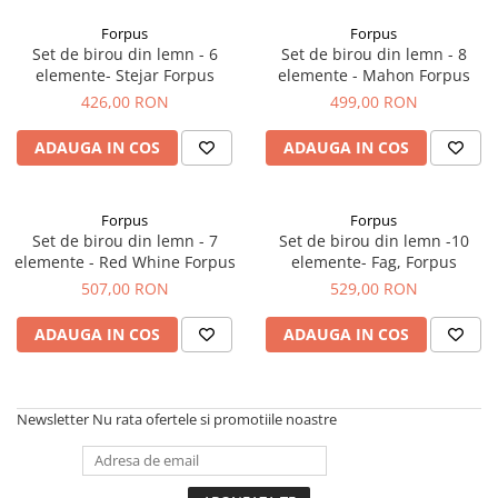
Creioane Ulei
Multipen
Seturi Neo Slim
Mecanism Creion Mecanic
Lamy
Forpus
Forpus
Pensule
Seturi Hexo
Creioane Grafit
Rezerva Radiera Creion Mecanic
Set de birou din lemn - 6
Set de birou din lemn - 8
Montblanc
Accesorii pentru Artisti
Seturi Essentio
elemente- Stejar Forpus
elemente - Mahon Forpus
Ultima ocazie
Montegrappa
Seturi Grip 2010 & 2011
426,00 RON
499,00 RON
Creioane Tehnice
Markere
Seturi Poly
Monteverde USA
Ascutitori
ADAUGA IN COS
ADAUGA IN COS
Etuiuri
Seturi Pelikan
Namiki
Radiere Arta si Grafica
Accesorii
Seturi Pelikan Souveran
Parker
Taiere
Tocuri
Forpus
Forpus
Seturi Pelikan Classic
Pelikan
Set de birou din lemn - 7
Set de birou din lemn -10
Hartie Creativ
Seturi Pelikan Jazz
elemente - Red Whine Forpus
elemente- Fag, Forpus
Penac
Sigilii
Seturi Lamy
507,00 RON
529,00 RON
Pilot
Seturi Sailor
ADAUGA IN COS
ADAUGA IN COS
Custom 743
Seturi Pro Gear Sailor
Platinum
Seturi Caran d'Ache
Hammered Sterling Silver
Seturi Leman
Newsletter
Nu rata ofertele si promotiile noastre
Porsche Design
Seturi Ecridor
Princ Leather
Seturi Cross