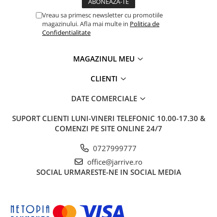
Rhodia
Seturi Cross Bailey Light
Seturi Cross ATX
Vreau sa primesc newsletter cu promotiile
Rotring
magazinului. Afla mai multe in
Politica de
Seturi Cross Bailey
Private Reserve Ink
Confidentialitate
Seturi Cross Calais
Scrikss
Seturi Sheaffer
MAGAZINUL MEU
Standardgraph
Seturi Sheaffer 100
Sailor
CLIENTI
Seturi Icon
Schneider
Seturi Taramis
DATE COMERCIALE
Seturi VFM
Sheaffer
SUPORT CLIENTI
LUNI-VINERI TELEFONIC 10.00-17.30 &
Seturi Waterman
Staedtler
COMENZI PE SITE ONLINE 24/7
Seturi Hemisphere
Sharpie
Seturi Pilot
0727999777
Tibaldi
Seturi Capless
office@jarrive.ro
Tombow
SOCIAL
URMARESTE-NE IN SOCIAL MEDIA
Seturi Custom
Mono Graph Fine
Seturi Caligrafie
Waterman
Seturi Platinum
Worther
Seturi Scrikss