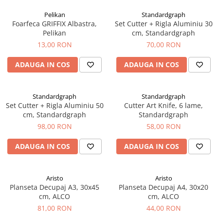
Creioane Ulei
Multipen
Seturi Neo Slim
Mecanism Creion Mecanic
Lamy
Pelikan
Standardgraph
Pensule
Seturi Hexo
Creioane Grafit
Rezerva Radiera Creion Mecanic
Foarfeca GRIFFIX Albastra,
Set Cutter + Rigla Aluminiu 30
Montblanc
Accesorii pentru Artisti
Seturi Essentio
Pelikan
cm, Standardgraph
Ultima ocazie
Montegrappa
Seturi Grip 2010 & 2011
13,00 RON
70,00 RON
Creioane Tehnice
Markere
Seturi Poly
Monteverde USA
Ascutitori
ADAUGA IN COS
ADAUGA IN COS
Etuiuri
Seturi Pelikan
Namiki
Radiere Arta si Grafica
Accesorii
Seturi Pelikan Souveran
Parker
Taiere
Tocuri
Standardgraph
Standardgraph
Seturi Pelikan Classic
Pelikan
Set Cutter + Rigla Aluminiu 50
Cutter Art Knife, 6 lame,
Hartie Creativ
Seturi Pelikan Jazz
cm, Standardgraph
Standardgraph
Penac
Sigilii
Seturi Lamy
98,00 RON
58,00 RON
Pilot
Seturi Sailor
ADAUGA IN COS
ADAUGA IN COS
Custom 743
Seturi Pro Gear Sailor
Platinum
Seturi Caran d'Ache
Hammered Sterling Silver
Aristo
Aristo
Seturi Leman
Planseta Decupaj A3, 30x45
Planseta Decupaj A4, 30x20
Porsche Design
Seturi Ecridor
cm, ALCO
cm, ALCO
Princ Leather
Seturi Cross
81,00 RON
44,00 RON