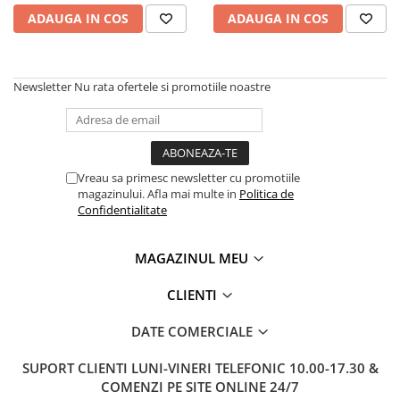
Rhodia
Seturi Cross Bailey Light
ADAUGA IN COS
ADAUGA IN COS
Seturi Cross ATX
Rotring
Seturi Cross Bailey
Private Reserve Ink
Seturi Cross Calais
Scrikss
Newsletter
Nu rata ofertele si promotiile noastre
Seturi Sheaffer
Standardgraph
Seturi Sheaffer 100
Sailor
Seturi Icon
Schneider
Seturi Taramis
Vreau sa primesc newsletter cu promotiile
magazinului. Afla mai multe in
Politica de
Seturi VFM
Sheaffer
Confidentialitate
Seturi Waterman
Staedtler
Seturi Hemisphere
Sharpie
MAGAZINUL MEU
Seturi Pilot
Tibaldi
CLIENTI
Seturi Capless
Tombow
Seturi Custom
DATE COMERCIALE
Mono Graph Fine
Seturi Caligrafie
Waterman
SUPORT CLIENTI
LUNI-VINERI TELEFONIC 10.00-17.30 &
Seturi Platinum
Worther
COMENZI PE SITE ONLINE 24/7
Seturi Scrikss