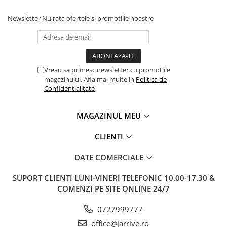
Rhodia
Seturi Cross Bailey Light
Seturi Cross ATX
Rotring
Newsletter
Nu rata ofertele si promotiile noastre
Seturi Cross Bailey
Private Reserve Ink
Seturi Cross Calais
Scrikss
Seturi Sheaffer
Standardgraph
Vreau sa primesc newsletter cu promotiile
Seturi Sheaffer 100
magazinului. Afla mai multe in
Politica de
Sailor
Seturi Icon
Confidentialitate
Schneider
Seturi Taramis
Seturi VFM
Sheaffer
MAGAZINUL MEU
Seturi Waterman
Staedtler
CLIENTI
Seturi Hemisphere
Sharpie
Seturi Pilot
DATE COMERCIALE
Tibaldi
Seturi Capless
Tombow
SUPORT CLIENTI
LUNI-VINERI TELEFONIC 10.00-17.30 &
Seturi Custom
COMENZI PE SITE ONLINE 24/7
Mono Graph Fine
Seturi Caligrafie
Waterman
0727999777
Seturi Platinum
Worther
office@jarrive.ro
Seturi Scrikss