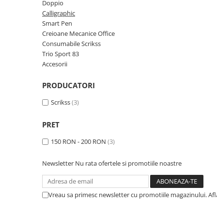
Rhodia
Seturi Cross Bailey Light
Doppio
Calligraphic
Seturi Cross ATX
Rotring
Smart Pen
Seturi Cross Bailey
Private Reserve Ink
Creioane Mecanice Office
Seturi Cross Calais
Consumabile Scrikss
Scrikss
Seturi Sheaffer
Trio Sport 83
Standardgraph
Accesorii
Seturi Sheaffer 100
Sailor
Seturi Icon
PRODUCATORI
Schneider
Seturi Taramis
Scrikss
(3)
Seturi VFM
Sheaffer
Seturi Waterman
Staedtler
PRET
Seturi Hemisphere
Sharpie
150 RON - 200 RON
(3)
Seturi Pilot
Tibaldi
Seturi Capless
Newsletter
Nu rata ofertele si promotiile noastre
Tombow
Seturi Custom
Mono Graph Fine
Seturi Caligrafie
Waterman
Vreau sa primesc newsletter cu promotiile magazinului. Af
Seturi Platinum
Worther
Seturi Scrikss