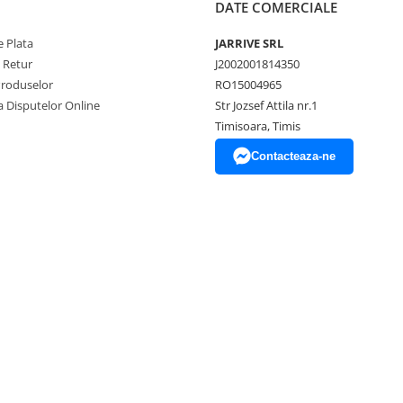
DATE COMERCIALE
 Plata
JARRIVE SRL
e Retur
J2002001814350
Produselor
RO15004965
a Disputelor Online
Str Jozsef Attila nr.1
Timisoara, Timis
Contacteaza-ne