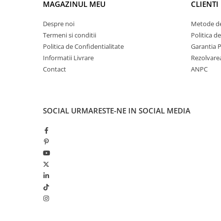
MAGAZINUL MEU
CLIENTI
El Casco
Leuchtturm1917
Despre noi
Metode de
Termeni si conditii
Politica d
Oxford
Politica de Confidentialitate
Garantia 
Acvila
Informatii Livrare
Rezolvare
Aristo
Contact
ANPC
Castelli
Precision
SOCIAL
URMARESTE-NE IN SOCIAL MEDIA
Carla Rossini
Fara
Deli
Forpus
Herlitz
Lexon
M+R