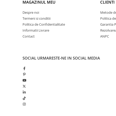
MAGAZINUL MEU
CLIENTI
El Casco
Leuchtturm1917
Despre noi
Metode de
Termeni si conditii
Politica d
Oxford
Politica de Confidentialitate
Garantia 
Acvila
Informatii Livrare
Rezolvare
Aristo
Contact
ANPC
Castelli
Precision
SOCIAL
URMARESTE-NE IN SOCIAL MEDIA
Carla Rossini
Fara
Deli
Forpus
Herlitz
Lexon
M+R