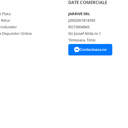
DATE COMERCIALE
 Plata
JARRIVE SRL
e Retur
J2002001814350
Produselor
RO15004965
a Disputelor Online
Str Jozsef Attila nr.1
Timisoara, Timis
Contacteaza-ne