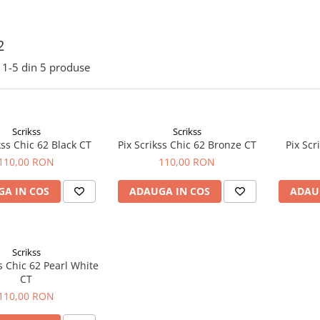
2
1-
5
din
5
produse
Scrikss
Scrikss
kss Chic 62 Black CT
Pix Scrikss Chic 62 Bronze CT
Pix Scr
110,00 RON
110,00 RON
A IN COS
ADAUGA IN COS
ADAU
Scrikss
ss Chic 62 Pearl White
CT
110,00 RON