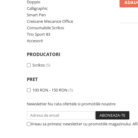
Rhodia
Seturi Cross Bailey Light
Doppio
ADAUG
Calligraphic
Seturi Cross ATX
Rotring
Smart Pen
Seturi Cross Bailey
Private Reserve Ink
Creioane Mecanice Office
Seturi Cross Calais
Consumabile Scrikss
Scrikss
Seturi Sheaffer
Trio Sport 83
Standardgraph
Accesorii
Seturi Sheaffer 100
Sailor
Seturi Icon
PRODUCATORI
Schneider
Seturi Taramis
Scrikss
(5)
Seturi VFM
Sheaffer
Seturi Waterman
Staedtler
PRET
Seturi Hemisphere
Sharpie
100 RON - 150 RON
(5)
Seturi Pilot
Tibaldi
Seturi Capless
Newsletter
Nu rata ofertele si promotiile noastre
Tombow
Seturi Custom
Mono Graph Fine
Seturi Caligrafie
Waterman
Vreau sa primesc newsletter cu promotiile magazinului. Af
Seturi Platinum
Worther
Seturi Scrikss