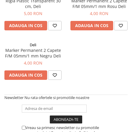
Rigla Plastic Transparent 30
Marker Permanent 2 Capete
El Casco
cm, Deli
F/M 05mm/1 mm Rosu Deli
Leuchtturm1917
5,00 RON
4,00 RON
Oxford
ADAUGA IN COS
ADAUGA IN COS
Acvila
Aristo
Deli
Castelli
Marker Permanent 2 Capete
F/M 05mm/1 mm Negru Deli
Precision
4,00 RON
Carla Rossini
ADAUGA IN COS
Fara
Deli
Forpus
Newsletter
Nu rata ofertele si promotiile noastre
Herlitz
Lexon
M+R
Vreau sa primesc newsletter cu promotiile