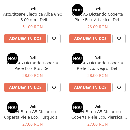
Creioane Ulei
Multipen
Seturi Neo Slim
Mecanism Creion Mecanic
Lamy
Deli
Deli
Pensule
NOU
Seturi Hexo
Creioane Grafit
Rezerva Radiera Creion Mecanic
Ascutitoare Electrica Alba 6.90
Caiet A5 Dictando Coperta
Montblanc
Accesorii pentru Artisti
Seturi Essentio
- 8.00 mm, Deli
Piele Eco, Albastru, Deli
Ultima ocazie
Montegrappa
Seturi Grip 2010 & 2011
51,00 RON
28,00 RON
Creioane Tehnice
Markere
Seturi Poly
Monteverde USA
Ascutitori
ADAUGA IN COS
ADAUGA IN COS
Etuiuri
Seturi Pelikan
Namiki
Radiere Arta si Grafica
Accesorii
Seturi Pelikan Souveran
Parker
Taiere
Tocuri
Deli
Deli
Seturi Pelikan Classic
NOU
NOU
Pelikan
Caiet A5 Dictando Coperta
Caiet A5 Dictando Coperta
Hartie Creativ
Seturi Pelikan Jazz
Piele Eco, Roz, Deli
Piele Eco, Negru, Deli
Penac
Sigilii
Seturi Lamy
28,00 RON
28,00 RON
Pilot
Seturi Sailor
ADAUGA IN COS
ADAUGA IN COS
Custom 743
Seturi Pro Gear Sailor
Platinum
Seturi Caran d'Ache
Hammered Sterling Silver
Deli
Deli
Seturi Leman
NOU
NOU
Caiet Birou A5 Dictando
Caiet Birou A5 Dictando
Porsche Design
Seturi Ecridor
Coperta Piele Eco, Turquoise,
Coperta Piele Eco, Piersica,
Princ Leather
Seturi Cross
Deli
Deli
27,00 RON
27,00 RON