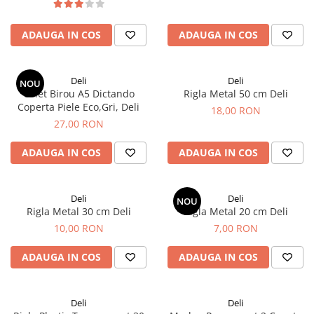
Rhodia
Seturi Cross Bailey Light
Seturi Cross ATX
Rotring
ADAUGA IN COS
ADAUGA IN COS
Seturi Cross Bailey
Private Reserve Ink
Seturi Cross Calais
Scrikss
Seturi Sheaffer
Deli
Deli
NOU
Standardgraph
Caiet Birou A5 Dictando
Rigla Metal 50 cm Deli
Seturi Sheaffer 100
Coperta Piele Eco,Gri, Deli
Sailor
18,00 RON
Seturi Icon
27,00 RON
Schneider
Seturi Taramis
ADAUGA IN COS
ADAUGA IN COS
Seturi VFM
Sheaffer
Seturi Waterman
Staedtler
Seturi Hemisphere
Sharpie
Deli
Deli
NOU
Seturi Pilot
Rigla Metal 30 cm Deli
Rigla Metal 20 cm Deli
Tibaldi
10,00 RON
7,00 RON
Seturi Capless
Tombow
Seturi Custom
ADAUGA IN COS
ADAUGA IN COS
Mono Graph Fine
Seturi Caligrafie
Waterman
Seturi Platinum
Worther
Deli
Deli
Seturi Scrikss