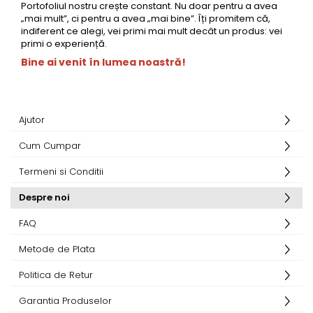
Rhodia
Seturi Cross Bailey Light
Portofoliul nostru crește constant. Nu doar pentru a avea
„mai mult”, ci pentru a avea „mai bine”. Îți promitem că,
Seturi Cross ATX
Rotring
indiferent ce alegi, vei primi mai mult decât un produs: vei
Seturi Cross Bailey
primi o experiență.
Private Reserve Ink
Seturi Cross Calais
Bine ai venit în lumea noastră!
Scrikss
Seturi Sheaffer
Standardgraph
Seturi Sheaffer 100
Sailor
Seturi Icon
Ajutor
Schneider
Seturi Taramis
Cum Cumpar
Seturi VFM
Sheaffer
Seturi Waterman
Termeni si Conditii
Staedtler
Seturi Hemisphere
Sharpie
Despre noi
Seturi Pilot
Tibaldi
FAQ
Seturi Capless
Tombow
Metode de Plata
Seturi Custom
Mono Graph Fine
Seturi Caligrafie
Politica de Retur
Waterman
Seturi Platinum
Garantia Produselor
Worther
Seturi Scrikss