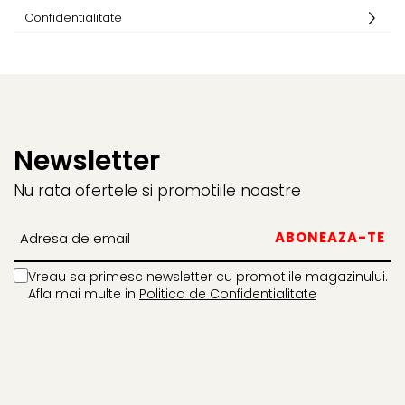
El Casco
Confidentialitate
Leuchtturm1917
Oxford
Acvila
Aristo
Newsletter
Castelli
Precision
Nu rata ofertele si promotiile noastre
Carla Rossini
Fara
Deli
Vreau sa primesc newsletter cu promotiile magazinului.
Forpus
Afla mai multe in
Politica de Confidentialitate
Herlitz
Lexon
M+R