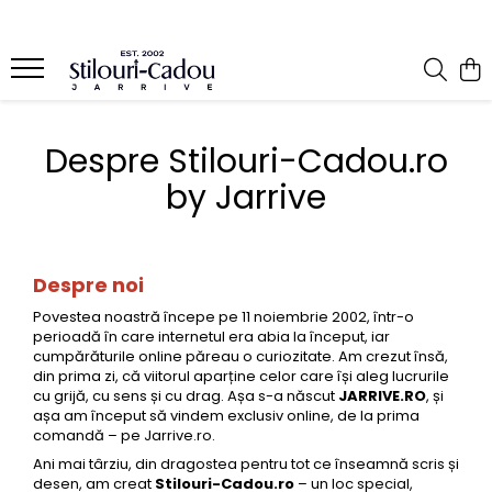
Brand
Instrumente de scris
Seturi instrumente de scris
Arta si Grafica
Consumabile
Desen Tehnic
Accesorii Birou
Organizatoare si Agende
Ballograf
Stilouri
Seturi Kaweco
Creioane Colorate pentru Artisti
Penite
Plansete
Accesorii pe birou
Agende nedatate, Notesuri
Despre Stilouri-Cadou.ro
Brause
Stilouri de lux
Seturi Parker
Seturi Creioane in Cutii de Lemn
Cartuse Cerneala
Creioane Mecanice Desen
Portcarduri
Agende datate
Stilouri clasice
by Jarrive
Caran d'Ache
Seturi Parker IM Royal
Creioane Colorate Aquarela
Cerneala-stilou
Stilouri Desen Tehnic
Portmonee
Organizatoare
Stilouri Scolare
Seturi Parker Urban Royal
Cross
Creioane Pastel
Cerneală standard-washable
Compasuri
Genti
Caiete
Stilouri caligrafice
Seturi Parker Sonnet Royal
Cerneală permanenta-
Conklin
Creioane Colorate Hobby
Linere
Mape
Caiete schite
Pixuri
waterproof
Seturi Parker Jotter Royal
Despre noi
Diplomat
Carbune
Instrumente Geometrie
Accesorii si rezerve agende
Cerneala document-arhivare
Rollere
Seturi Parker Vector XL
Povestea noastră începe pe 11 noiembrie 2002, într-o
Cobra
Markere permanente
Sabloane
Hartie caligrafie
Convertoare
Seturi Parker Aster
Creioane Mecanice
perioadă în care internetul era abia la început, iar
Faber-Castell
Creioane Grafit Desen
Accesorii Desen Tehnic
cumpărăturile online păreau o curiozitate. Am crezut însă,
Seturi Parker Frontier
Mine Pix
Editii limitate
din prima zi, că viitorul aparține celor care își aleg lucrurile
Diamine
Seturi Parker Vector
Markere Pensula
Tusuri si fluide curatare
Mine Roller
cu grijă, cu sens și cu drag. Așa s-a născut
JARRIVE.RO
, și
Digital Pen
Seturi Faber-Castell
așa am început să vindem exclusiv online, de la prima
Graf Von Faber-Castell
La Bucata
Mine Creion Mecanic
comandă – pe Jarrive.ro.
Finelinere
Seturi Ambition
Kaweco
Pitt
Mine Multipen
Ani mai târziu, din dragostea pentru tot ce înseamnă scris și
Touch Pens
Seturi E-motion
desen, am creat
Stilouri-Cadou.ro
– un loc special,
Jacques Herbin