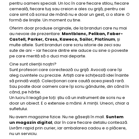
Creioane Ulei
Mine Fineliner
pentru oameni speciali. Un loc în care fiecare stilou, fiecare
Multipen
Seturi Neo Slim
Lamy
cerneală, fiecare tuș sau creion e ales cu grijă, pentru cei
Pensule
Mecanism Creion Mecanic
Seturi Hexo
Creioane Grafit
care simt că scrisul de mână nu e doar un gest, ci o stare. O
Montblanc
Accesorii pentru Artisti
Seturi Essentio
formă de liniște. Un moment cu tine.
Rezerva Radiera Creion Mecanic
Ultima ocazie
Montegrappa
Seturi Grip 2010 & 2011
Oferim doar produse originale, de la branduri care nu mai
Creioane Tehnice
Markere
au nevoie de prezentare:
Montblanc, Pelikan, Faber-
Seturi Poly
Monteverde USA
Ascutitori
Castell, Parker, Cross, Kaweco, Sailor, Platinum
, și
Etuiuri
Seturi Pelikan
multe altele. Sunt branduri care scriu istorie de zeci sau
Namiki
Radiere Arta si Grafica
sute de ani – iar fiecare dintre ele aduce cu sine o poveste
Accesorii
Seturi Pelikan Souveran
pe care merită să o duci mai departe.
Parker
Taiere
Tocuri
Seturi Pelikan Classic
Cine sunt clienții noștri?
Pelikan
Hartie Creativ
Sunt profesori care corectează cu grijă. Avocați care își
Seturi Pelikan Jazz
aleg cuvintele cu precizie. Artiști care schițează idei înainte
Penac
Sigilii
Seturi Lamy
să prindă viață. Colecționari care caută acea piesă rară.
Pilot
Sau poate doar oameni care își scriu gândurile, din când în
Seturi Sailor
când, pe hârtie.
Custom 743
Seturi Pro Gear Sailor
Un lucru îi leagă pe toți: știu că un instrument de scris nu e
Platinum
doar un obiect. E o extensie a mâinii. A minții. Uneori, chiar a
Seturi Caran d'Ache
sufletului.
Hammered Sterling Silver
Seturi Leman
Nu avem magazine fizice. Nu ne găsești în mall.
Suntem
Porsche Design
un magazin digital
, dar în care fiecare detaliu contează.
Seturi Ecridor
Livrăm rapid prin curier, iar ambalarea cadou e o plăcere,
Princ Leather
Seturi Cross
nu un serviciu.