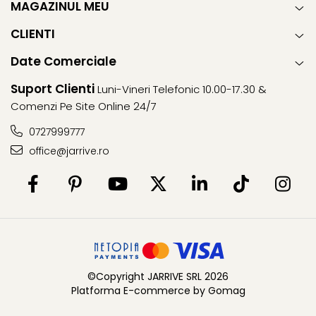
Clairefontaine
MAGAZINUL MEU
SenseBag
CLIENTI
Zebra
Date Comerciale
ICO
Suport Clienti
POLICE
Luni-Vineri Telefonic 10.00-17.30 &
Comenzi Pe Site Online 24/7
0727999777
office@jarrive.ro
©Copyright JARRIVE SRL 2026
Platforma E-commerce by Gomag