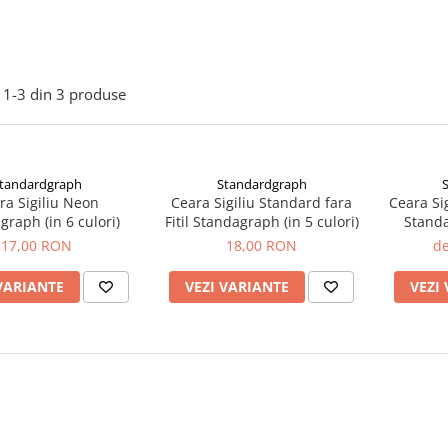
1-
3
din
3
produse
tandardgraph
Standardgraph
ra Sigiliu Neon
Ceara Sigiliu Standard fara
Ceara Sig
raph (in 6 culori)
Fitil Standagraph (in 5 culori)
Standa
17,00 RON
18,00 RON
de
VARIANTE
VEZI VARIANTE
VEZI