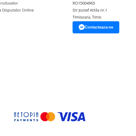
Produselor
RO15004965
a Disputelor Online
Str Jozsef Attila nr.1
Timisoara, Timis
Contacteaza-ne