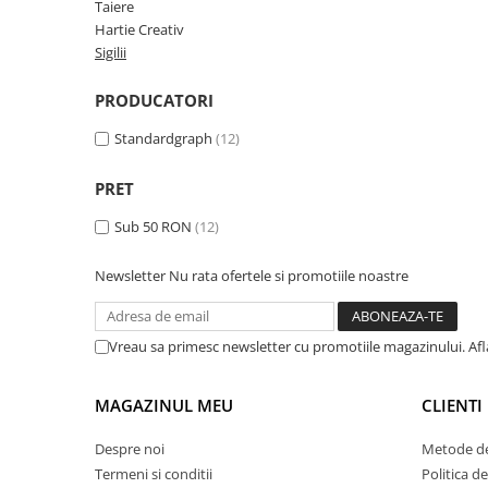
Rhodia
Seturi Cross Bailey Light
Taiere
Hartie Creativ
Seturi Cross ATX
Rotring
Sigilii
Seturi Cross Bailey
Private Reserve Ink
Seturi Cross Calais
PRODUCATORI
Scrikss
Seturi Sheaffer
Standardgraph
Standardgraph
(12)
Seturi Sheaffer 100
Sailor
Seturi Icon
PRET
Schneider
Seturi Taramis
Sub 50 RON
(12)
Seturi VFM
Sheaffer
Seturi Waterman
Staedtler
Newsletter
Nu rata ofertele si promotiile noastre
Seturi Hemisphere
Sharpie
Seturi Pilot
Tibaldi
Vreau sa primesc newsletter cu promotiile magazinului. Af
Seturi Capless
Tombow
Seturi Custom
MAGAZINUL MEU
CLIENTI
Mono Graph Fine
Seturi Caligrafie
Waterman
Despre noi
Metode de
Seturi Platinum
Worther
Termeni si conditii
Politica d
Seturi Scrikss