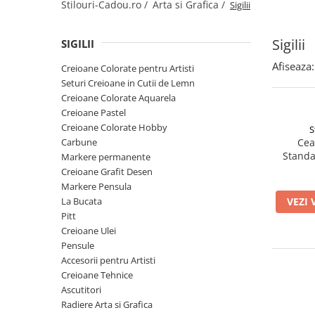
Creioane Ulei
Stilouri-Cadou.ro /
Arta si Grafica /
Sigilii
Multipen
Seturi Neo Slim
Mecanism Creion Mecanic
Lamy
Pensule
Seturi Hexo
Creioane Grafit
Rezerva Radiera Creion Mecanic
Montblanc
Sigilii
SIGILII
Accesorii pentru Artisti
Seturi Essentio
Ultima ocazie
Montegrappa
Seturi Grip 2010 & 2011
Creioane Tehnice
Afiseaza:
Creioane Colorate pentru Artisti
Markere
Seturi Poly
Seturi Creioane in Cutii de Lemn
Monteverde USA
Ascutitori
Etuiuri
Creioane Colorate Aquarela
Seturi Pelikan
Namiki
Radiere Arta si Grafica
Creioane Pastel
Accesorii
Seturi Pelikan Souveran
Parker
Creioane Colorate Hobby
S
Taiere
Tocuri
Seturi Pelikan Classic
Carbune
Cea
Pelikan
Hartie Creativ
Standag
Markere permanente
Seturi Pelikan Jazz
Penac
Creioane Grafit Desen
Sigilii
Seturi Lamy
Markere Pensula
Pilot
Seturi Sailor
La Bucata
VEZI 
Custom 743
Pitt
Seturi Pro Gear Sailor
Creioane Ulei
Platinum
Seturi Caran d'Ache
Pensule
Hammered Sterling Silver
Seturi Leman
Accesorii pentru Artisti
Porsche Design
Creioane Tehnice
Seturi Ecridor
Ascutitori
Princ Leather
Seturi Cross
Radiere Arta si Grafica