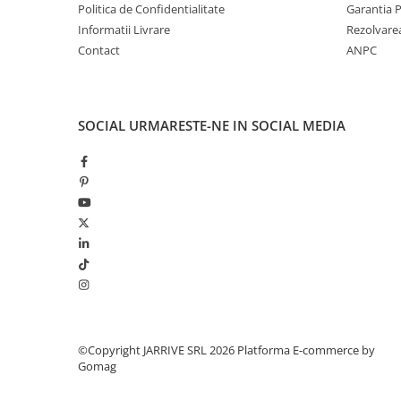
Politica de Confidentialitate
Garantia 
El Casco
Informatii Livrare
Rezolvare
Leuchtturm1917
Contact
ANPC
Oxford
Acvila
Aristo
SOCIAL
URMARESTE-NE IN SOCIAL MEDIA
Castelli
Precision
Carla Rossini
Fara
Deli
Forpus
Herlitz
Lexon
©Copyright JARRIVE SRL 2026
Platforma E-commerce by
Gomag
M+R