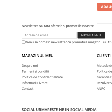
Rhodia
Seturi Cross Bailey Light
ADAUG
Seturi Cross ATX
Rotring
Seturi Cross Bailey
Private Reserve Ink
Seturi Cross Calais
Scrikss
Newsletter
Nu rata ofertele si promotiile noastre
Seturi Sheaffer
Standardgraph
Seturi Sheaffer 100
Sailor
Seturi Icon
Vreau sa primesc newsletter cu promotiile magazinului. Af
Schneider
Seturi Taramis
Seturi VFM
Sheaffer
MAGAZINUL MEU
CLIENTI
Seturi Waterman
Staedtler
Despre noi
Metode de
Seturi Hemisphere
Sharpie
Termeni si conditii
Politica d
Seturi Pilot
Politica de Confidentialitate
Garantia 
Tibaldi
Informatii Livrare
Rezolvare
Seturi Capless
Tombow
Contact
ANPC
Seturi Custom
Mono Graph Fine
Seturi Caligrafie
Waterman
Seturi Platinum
Worther
SOCIAL
URMARESTE-NE IN SOCIAL MEDIA
Seturi Scrikss