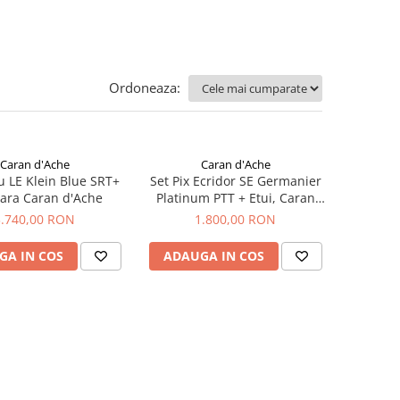
Ordoneaza:
Caran d'Ache
Caran d'Ache
ou LE Klein Blue SRT+
Set Pix Ecridor SE Germanier
ara Caran d'Ache
Platinum PTT + Etui, Caran
d’Ache
3.740,00 RON
1.800,00 RON
GA IN COS
ADAUGA IN COS