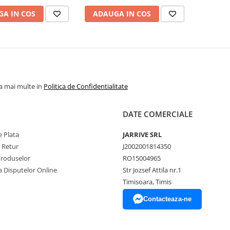
A IN COS
ADAUGA IN COS
la mai multe in
Politica de Confidentialitate
DATE COMERCIALE
 Plata
JARRIVE SRL
e Retur
J2002001814350
Produselor
RO15004965
a Disputelor Online
Str Jozsef Attila nr.1
Timisoara, Timis
Contacteaza-ne