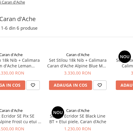
i Caran d'Ache
 Caran d'Ache
1-
6
din
6
produse
Caran d'Ache
Caran d'Ache
NOU
u 18k Nib + Calimara
Set Stilou 18k Nib + Calimara
Set Stil
n d'Ache Leman
Caran d'Ache Alpine Blue Matt
Calim
deaux Matt SRT
SRT
.330,00 RON
3.330,00 RON
A IN COS
ADAUGA IN COS
ADAU
Caran d'Ache
Caran d'Ache
NOU
x Ecridor SE Pix SE
Set Pix Ecridor SE Black Line
pine Frost cu etui +
BT + Etui piele, Caran d’Ache
i, Caran d’Ache
.500,00 RON
1.230,00 RON