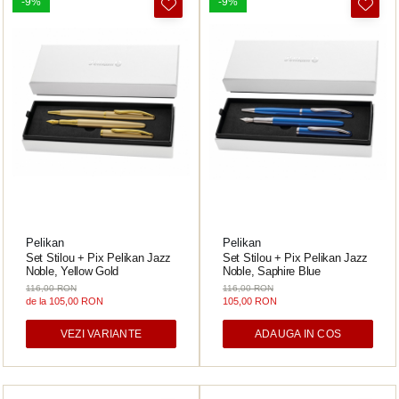
-9%
-9%
Acvila
Aristo
Castelli
Precision
Carla Rossini
Fara
Deli
Forpus
Pelikan
Pelikan
Herlitz
Set Stilou + Pix Pelikan Jazz
Set Stilou + Pix Pelikan Jazz
Noble, Yellow Gold
Noble, Saphire Blue
Lexon
116,00 RON
116,00 RON
de la 105,00 RON
105,00 RON
M+R
Clairefontaine
VEZI VARIANTE
ADAUGA IN COS
SenseBag
Zebra