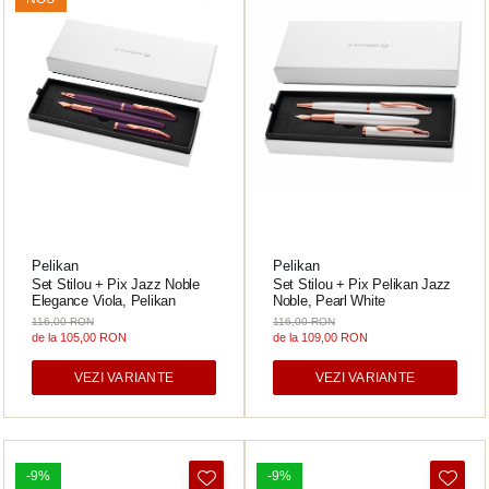
Lamy
Creioane Ulei
Multipen
Seturi Neo Slim
Mecanism Creion Mecanic
Montblanc
Pensule
Seturi Hexo
Creioane Grafit
Rezerva Radiera Creion Mecanic
Montegrappa
Accesorii pentru Artisti
Seturi Essentio
Ultima ocazie
Seturi Grip 2010 & 2011
Monteverde USA
Creioane Tehnice
Markere
Seturi Poly
Namiki
Ascutitori
Etuiuri
Seturi Pelikan
Parker
Radiere Arta si Grafica
Accesorii
Seturi Pelikan Souveran
Pelikan
Taiere
Tocuri
Seturi Pelikan Classic
Penac
Hartie Creativ
Seturi Pelikan Jazz
Pelikan
Pelikan
Pilot
Sigilii
Seturi Lamy
Set Stilou + Pix Jazz Noble
Set Stilou + Pix Pelikan Jazz
Elegance Viola, Pelikan
Noble, Pearl White
Custom 743
Seturi Sailor
116,00 RON
116,00 RON
Platinum
de la 105,00 RON
de la 109,00 RON
Seturi Pro Gear Sailor
Porsche Design
Seturi Caran d'Ache
VEZI VARIANTE
VEZI VARIANTE
Princ Leather
Seturi Leman
Seturi Ecridor
Rhodia
Seturi Cross
Rotring
-9%
-9%