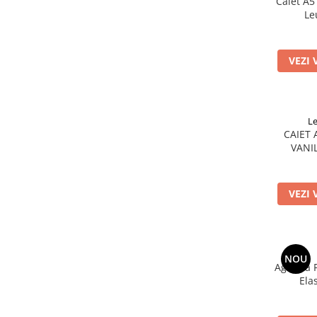
Caiet A5
Le
VEZI 
L
CAIET 
VANI
VEZI 
NOU
Agenda F
Ela