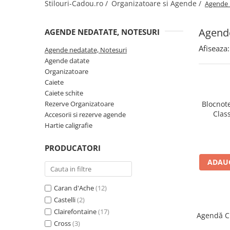
Creioane Ulei
Stilouri-Cadou.ro /
Organizatoare si Agende /
Agende 
Multipen
Seturi Neo Slim
Mecanism Creion Mecanic
Lamy
Pensule
Seturi Hexo
Creioane Grafit
Rezerva Radiera Creion Mecanic
Montblanc
Agende
AGENDE NEDATATE, NOTESURI
Accesorii pentru Artisti
Seturi Essentio
Ultima ocazie
Montegrappa
Seturi Grip 2010 & 2011
Creioane Tehnice
Afiseaza:
Agende nedatate, Notesuri
Markere
Seturi Poly
Agende datate
Monteverde USA
Ascutitori
Etuiuri
Organizatoare
Seturi Pelikan
Namiki
Radiere Arta si Grafica
Caiete
Accesorii
Seturi Pelikan Souveran
Parker
Caiete schite
Taiere
Tocuri
Seturi Pelikan Classic
Rezerve Organizatoare
Blocnote
Pelikan
Hartie Creativ
Class
Accesorii si rezerve agende
Seturi Pelikan Jazz
Penac
Hartie caligrafie
Sigilii
Seturi Lamy
Pilot
Seturi Sailor
PRODUCATORI
Custom 743
Seturi Pro Gear Sailor
ADAUG
Platinum
Seturi Caran d'Ache
Hammered Sterling Silver
Caran d'Ache
(12)
Seturi Leman
Porsche Design
Castelli
(2)
Seturi Ecridor
Clairefontaine
(17)
Princ Leather
Agendă Cl
Seturi Cross
Cross
(3)