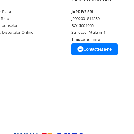
 Plata
JARRIVE SRL
e Retur
J2002001814350
Produselor
RO15004965
a Disputelor Online
Str Jozsef Attila nr.1
Timisoara, Timis
Contacteaza-ne