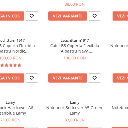
88,00 RON
A IN COS
VEZI VARIANTE
VEZI
euchtturm1917
Leuchtturm1917
5 Coperta Flexibila
Caiet B5 Coperta Flexibila
Notebook
bastru Nordic,
Albastru Navy,
uchtturm1917
Leuchtturm1917
100,00 RON
100,00 RON
A IN COS
VEZI VARIANTE
VEZI
Lamy
Lamy
ook Hardcover A6
Notebook Softcover A5 Green,
Notebook
eanblue Lamy
Lamy
71,00 RON
83,00 RON