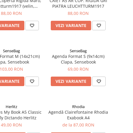
 Coperta Rigida Maro,
CAIET A5 AR COP. RIGIDA GRI
tturm1917 (velin,
PIATRA LEUCHTTURM1917
 dictando, patratele)
88,00 RON
88,00 RON
 VARIANTE
VEZI VARIANTE
SenseBag
SenseBag
Format M (14x21cm)
Agenda Format S (9x14cm)
apa, Sensebook
Clapa, Sensebook
103,00 RON
69,00 RON
 VARIANTE
VEZI VARIANTE
Herlitz
Rhodia
es My Book A5 Classic
Agendă Clairefontaine Rhodia
ly Dictando Herlitz
Exabook A4
49,00 RON
de la 87,00 RON