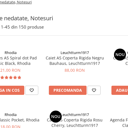
nedatate, Notesuri
 nedatate, Notesuri
1-
45
din
150
produse
Rhodia
Leuchtturm1917
NOU
s A5 Spiral dot Pad
Caiet A5 Coperta Rigida Negru
Caiet A5
ic Black, Rhodia
Bauhaus, Leuchtturm1917
C
21,00 RON
88,00 RON
A IN COS
PRECOMANDA
ADAU
Rhodia
Leuchtturm1917
NOU
assic Pocket, Rhodia
Caiet A5 Coperta Rigida Rosu
Agenda F
Cherry, Leuchtturm1917
Cl
18,00 RON