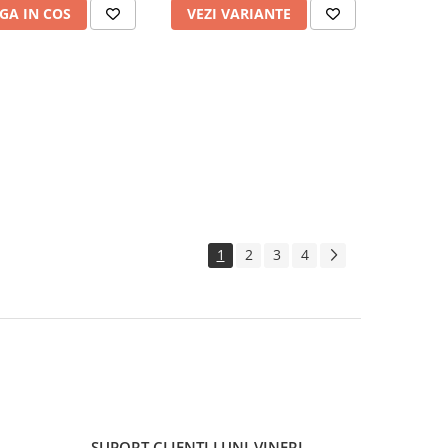
GA IN COS
VEZI VARIANTE
1
2
3
4
SUPORT CLIENTI
LUNI-VINERI