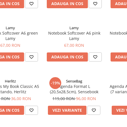
A IN COS
ADAUGA IN COS
ADAU
Lamy
Lamy
 Softcover A6 green
Notebook Softcover A6 pink
Notebook
Lamy
Lamy
67,00 RON
67,00 RON
A IN COS
ADAUGA IN COS
ADAU
Herlitz
SenseBag
-19%
s My Book Classic A5
Agenda Format L
Agenda A
ctando, Herlitz
(20,5x28,5cm), Sensebook
(7 varian
0 RON
36,00 RON
119,00 RON
96,00 RON
A IN COS
VEZI VARIANTE
VEZI