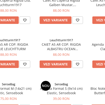
 Coperta Rigida Lila,
Caiet A5 Coperta Rigida
Caiet A5
uchtturm1917
Galben Mustar,
Leuch
Leuchtturm1917
punctat,
88,00 RON
88,00 RON
VARIANTE
VEZI VARIANTE
VEZI
euchtturm1917
Leuchtturm1917
A5 AR COP. RIGIDA
CAIET A5 AR COP. RIGIDA
Agenda 
LIE LEUCHTTURM
ALBASTRU OCEAN
Cl
LEUCHTTURM
88,00 RON
88,00 RON
VARIANTE
VEZI VARIANTE
VEZI
SenseBag
SenseBag
NOU
ormat M (14x21 cm)
Agenda Format S (9x14 cm)
Bloc Not
stic, Sensebook
Elastic, Sensebook
Butterf
75,00 RON
39,00 RON