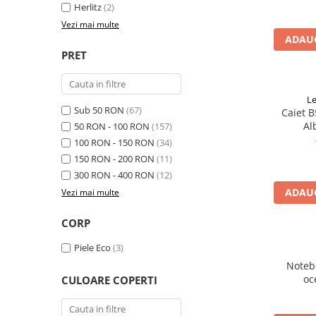
Rhodia
Seturi Cross Bailey Light
Herlitz
(2)
Seturi Cross ATX
Rotring
Vezi mai multe
ADAUG
Seturi Cross Bailey
Private Reserve Ink
PRET
Seturi Cross Calais
Scrikss
Seturi Sheaffer
Standardgraph
Seturi Sheaffer 100
L
Sub 50 RON
(67)
Sailor
Caiet B
Seturi Icon
Al
50 RON - 100 RON
(157)
Schneider
Seturi Taramis
Le
100 RON - 150 RON
(34)
Seturi VFM
Sheaffer
150 RON - 200 RON
(11)
Seturi Waterman
300 RON - 400 RON
(12)
Staedtler
ADAUG
Vezi mai multe
Seturi Hemisphere
Sharpie
Seturi Pilot
Tibaldi
CORP
Seturi Capless
Tombow
Piele Eco
(3)
Seturi Custom
Mono Graph Fine
Noteb
Seturi Caligrafie
oc
CULOARE COPERTI
Waterman
Seturi Platinum
Worther
Seturi Scrikss