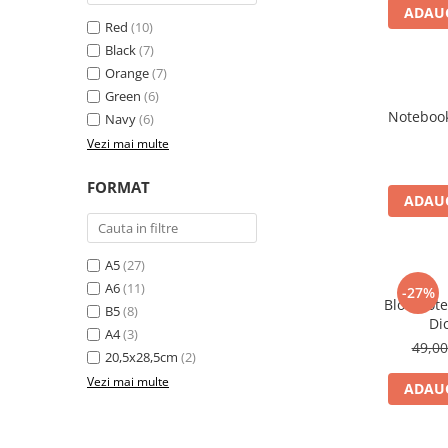
ADAUG
El Casco
Red
(10)
Leuchtturm1917
Black
(7)
Orange
(7)
Oxford
Green
(6)
Acvila
Notebook
Navy
(6)
Aristo
Vezi mai multe
Castelli
FORMAT
Precision
ADAUG
Carla Rossini
Fara
A5
(27)
A6
(11)
-27%
Deli
Bloc Note
B5
(8)
Di
Forpus
A4
(3)
49,0
Herlitz
20,5x28,5cm
(2)
Vezi mai multe
Lexon
ADAUG
M+R