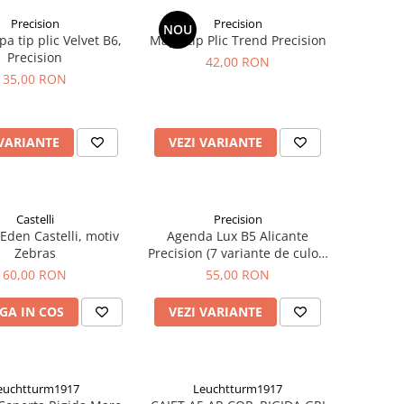
Precision
Precision
NOU
a tip plic Velvet B6,
Mapa tip Plic Trend Precision
Precision
42,00 RON
35,00 RON
 VARIANTE
VEZI VARIANTE
Castelli
Precision
Eden Castelli, motiv
Agenda Lux B5 Alicante
Zebras
Precision (7 variante de culori
coperta)
60,00 RON
55,00 RON
GA IN COS
VEZI VARIANTE
euchtturm1917
Leuchtturm1917