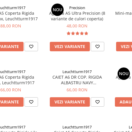
euchtturm1917
Precision
NOU
A5 Coperta Rigida
Agenda A5 Ultra Precision (8
Mini-map
x, Leuchtturm1917
variante de culori coperta)
88,00 RON
48,00 RON
VARIANTE
VEZI VARIANTE
VEZI
euchtturm1917
Leuchtturm1917
NOU
A6 Coperta Rigida
CAIET A6 DR COP. RIGIDA
Agenda 
, Leuchtturm1917
ALBASTRU NAVY
LEUCHTTURM1917
66,00 RON
66,00 RON
VARIANTE
VEZI VARIANTE
ADAU
euchtturm1917
Leuchtturm1917
L