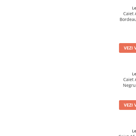
Clairefontaine
L
SenseBag
Caiet 
Zebra
Bordeau
ICO
POLICE
VEZI 
L
Caiet 
Negru
VEZI 
L