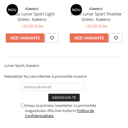
Creioane Ulei
Multipen
Seturi Neo Slim
Mecanism Creion Mecanic
Lamy
Kaweco
Kaweco
Pensule
NOU
NOU
Seturi Hexo
Creioane Grafit
Rezerva Radiera Creion Mecanic
Stilou Lunar Sport Light
Stilou Lunar Sport Shadow
Montblanc
Accesorii pentru Artisti
Seturi Essentio
Green, Kaweco
Green, Kaweco
Ultima ocazie
Montegrappa
Seturi Grip 2010 & 2011
129,00 RON
129,00 RON
Creioane Tehnice
Markere
Seturi Poly
Monteverde USA
Ascutitori
VEZI VARIANTE
VEZI VARIANTE
Etuiuri
Seturi Pelikan
Namiki
Radiere Arta si Grafica
Accesorii
Seturi Pelikan Souveran
Parker
Taiere
Tocuri
Seturi Pelikan Classic
Pelikan
Hartie Creativ
Seturi Pelikan Jazz
Lunar Sport, Kaweco
Penac
Sigilii
Seturi Lamy
Newsletter
Nu rata ofertele si promotiile noastre
Pilot
Seturi Sailor
Custom 743
Seturi Pro Gear Sailor
Platinum
Seturi Caran d'Ache
Hammered Sterling Silver
Vreau sa primesc newsletter cu promotiile
Seturi Leman
magazinului. Afla mai multe in
Politica de
Porsche Design
Seturi Ecridor
Confidentialitate
Princ Leather
Seturi Cross