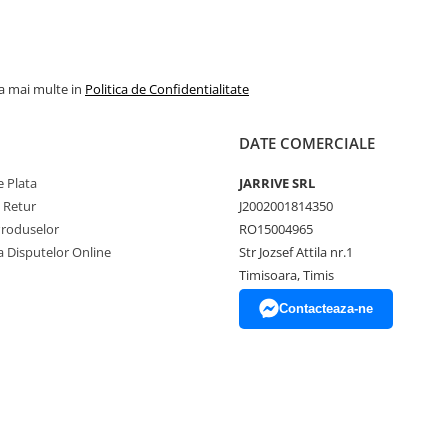
la mai multe in
Politica de Confidentialitate
DATE COMERCIALE
 Plata
JARRIVE SRL
e Retur
J2002001814350
Produselor
RO15004965
a Disputelor Online
Str Jozsef Attila nr.1
Timisoara, Timis
Contacteaza-ne