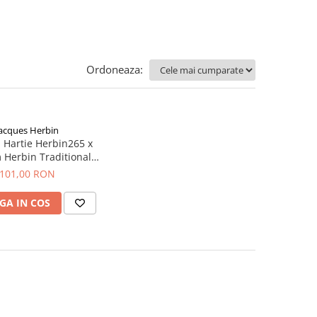
Ordoneaza:
Jacques Herbin
i Hartie Herbin265 x
Herbin Traditional
s 25 foi 30 g/mp /
101,00 RON
Chinese
GA IN COS