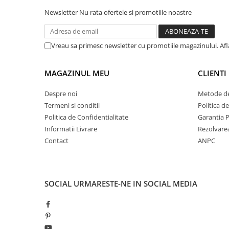
Rhodia
Seturi Cross Bailey Light
Newsletter
Nu rata ofertele si promotiile noastre
Seturi Cross ATX
Rotring
Seturi Cross Bailey
Private Reserve Ink
Seturi Cross Calais
Vreau sa primesc newsletter cu promotiile magazinului. Af
Scrikss
Seturi Sheaffer
Standardgraph
Seturi Sheaffer 100
MAGAZINUL MEU
CLIENTI
Sailor
Seturi Icon
Despre noi
Metode de
Schneider
Seturi Taramis
Termeni si conditii
Politica d
Seturi VFM
Sheaffer
Politica de Confidentialitate
Garantia 
Seturi Waterman
Staedtler
Informatii Livrare
Rezolvare
Seturi Hemisphere
Contact
ANPC
Sharpie
Seturi Pilot
Tibaldi
Seturi Capless
Tombow
Seturi Custom
SOCIAL
URMARESTE-NE IN SOCIAL MEDIA
Mono Graph Fine
Seturi Caligrafie
Waterman
Seturi Platinum
Worther
Seturi Scrikss