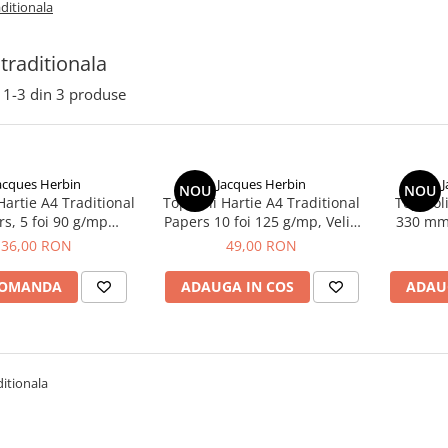
aditionala
 traditionala
1-
3
din
3
produse
acques Herbin
Jacques Herbin
NOU
NOU
 A4 Traditional
Top Coli Hartie A4 Traditional
Top Col
s, 5 foi 90 g/mp
Papers 10 foi 125 g/mp, Velin
330 mm 
chment, Herbin
Coton, Herbin
Paper
36,00 RON
49,00 RON
COMANDA
ADAUGA IN COS
ADAU
ditionala