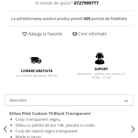
Rhodia
Seturi Cross Bailey Light
Ai nevoie de ajutor?
0727999777
Seturi Cross ATX
Rotring
Seturi Cross Bailey
La achizitionarea acestui produs primiti
925
puncte de fidelitate
Private Reserve Ink
Seturi Cross Calais
Scrikss
Seturi Sheaffer
Adauga la Favorite
Cere informatii
Standardgraph
Seturi Sheaffer 100
Sailor
Seturi Icon
Schneider
Seturi Taramis
Seturi VFM
Sheaffer
SUPORT
LIVRARE GRATUITA
Asistenta - telefon sau email L-V
Seturi Waterman
La comenzi de peste 250 lei
Staedtler
10:00 - 17:30
Seturi Hemisphere
Sharpie
Seturi Pilot
Tibaldi
Descriere
Seturi Capless
Tombow
Seturi Custom
Stilou Pilot Custom 74 Black Transparent
Mono Graph Fine
Seturi Caligrafie
Corp: transparent negru,
Waterman
Stilou cu penita de aur 14k, placată cu rodiu
Seturi Platinum
Corp din rasină negru transparent
Worther
Made in Japan
Seturi Scrikss