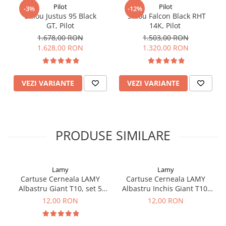
Clairefontaine
clasice și contemporane într-un singur instrument de scris.
Pilot
Pilot
-3%
-12%
Cu designul său minimalist și corpul transparent, Pilot Custom
SenseBag
Stilou Justus 95 Black
Stilou Falcon Black RHT
74 devine un obiect indispensabil pentru orice pasionat de
GT, Pilot
14K, Pilot
scris.
Zebra
1.678,00 RON
1.503,00 RON
ICO
1.628,00 RON
1.320,00 RON
POLICE
VEZI VARIANTE
VEZI VARIANTE
PRODUSE SIMILARE
Lamy
Lamy
Cartuse Cerneala LAMY
Cartuse Cerneala LAMY
Albastru Giant T10, set 5
Albastru Inchis Giant T10,
buc
set 5 buc
12,00 RON
12,00 RON