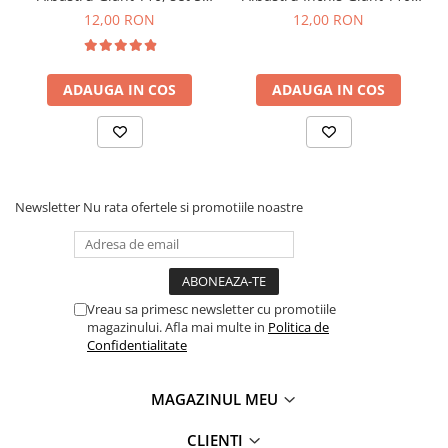
Clairefontaine
buc
set 5 buc
12,00 RON
12,00 RON
SenseBag
Zebra
ADAUGA IN COS
ADAUGA IN COS
ICO
POLICE
Newsletter
Nu rata ofertele si promotiile noastre
Vreau sa primesc newsletter cu promotiile
magazinului. Afla mai multe in
Politica de
Confidentialitate
MAGAZINUL MEU
CLIENTI