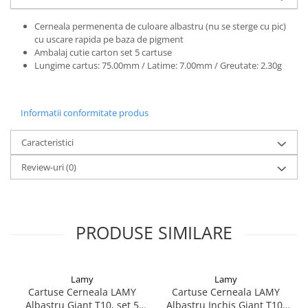
El Casco
Cerneala permenenta de culoare albastru (nu se sterge cu pic)
Leuchtturm1917
cu uscare rapida pe baza de pigment
Ambalaj cutie carton set 5 cartuse
Oxford
Lungime cartus: 75.00mm / Latime: 7.00mm / Greutate: 2.30g
Acvila
Aristo
Informatii conformitate produs
Castelli
Precision
Caracteristici
Carla Rossini
Review-uri
(0)
Fara
Deli
Forpus
PRODUSE SIMILARE
Herlitz
Lexon
Lamy
Lamy
M+R
Cartuse Cerneala LAMY
Cartuse Cerneala LAMY
Albastru Giant T10, set 5
Albastru Inchis Giant T10,