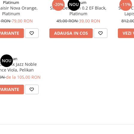
Platinum
Platinum
-20%
NOU
-11%
Plaisir Nova Orange,
Stilou Desk Pen 0.2 EF Black,
Stilou 
Platinum
Platinum
Lapis
Spec
0 RON
79,00 RON
49,00 RON
39,00 RON
812,0
VARIANTE
ADAUGA IN COS
VEZI
Pelikan
NOU
lou + Pix Jazz Noble
nce Viola, Pelikan
RON
de la 105,00 RON
VARIANTE