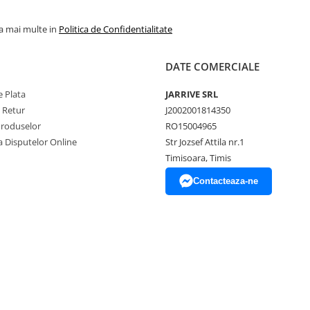
la mai multe in
Politica de Confidentialitate
DATE COMERCIALE
 Plata
JARRIVE SRL
e Retur
J2002001814350
Produselor
RO15004965
a Disputelor Online
Str Jozsef Attila nr.1
Timisoara, Timis
Contacteaza-ne