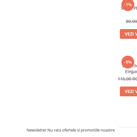
-1%
Stilou 
80,0
VEZI 
-9%
Set Sti
Elega
116,00 
VEZI 
Newsletter
Nu rata ofertele si promotiile noastre