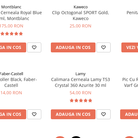
Montblanc
Kaweco
 Cerneala Royal Blue
​​​​​​​Clip Octogonal SPORT Gold,
Penit
ml, Montblanc
Kaweco
175,00 RON
25,00 RON
A IN COS
ADAUGA IN COS
VEZI
Faber-Castell
Lamy
ller Black, Faber-
Calimara Cerneala Lamy T53
Pic Cu 
Castell
Crystal 360 Azurite 30 ml
Varf G
14,00 RON
54,00 RON
A IN COS
ADAUGA IN COS
ADAU