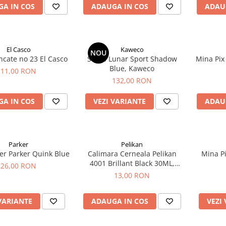
A IN COS
ADAUGA IN COS
ADAU
El Casco
Kaweco
NOU
ncate no 23 El Casco
Stilou Lunar Sport Shadow
Mina Pix
Blue, Kaweco
11,00 RON
132,00 RON
A IN COS
VEZI VARIANTE
ADAU
Parker
Pelikan
er Parker Quink Blue
Calimara Cerneala Pelikan
Mina Pi
4001 Brillant Black 30ML,
26,00 RON
Pelikan
13,00 RON
VARIANTE
ADAUGA IN COS
VEZI