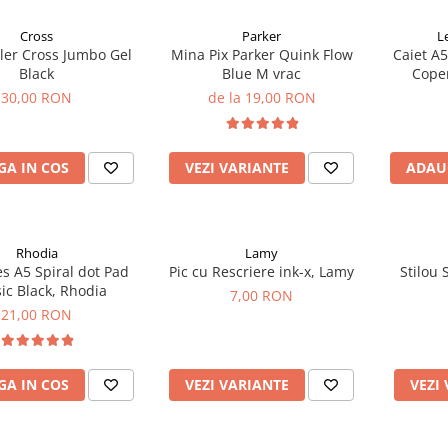
Cross
Parker
L
ler Cross Jumbo Gel
Mina Pix Parker Quink Flow
Caiet A5
Black
Blue M vrac
Coper
Le
30,00 RON
de la 19,00 RON
A IN COS
VEZI VARIANTE
ADAU
Rhodia
Lamy
s A5 Spiral dot Pad
Pic cu Rescriere ink-x, Lamy
Stilou
ic Black, Rhodia
7,00 RON
21,00 RON
A IN COS
VEZI VARIANTE
VEZI