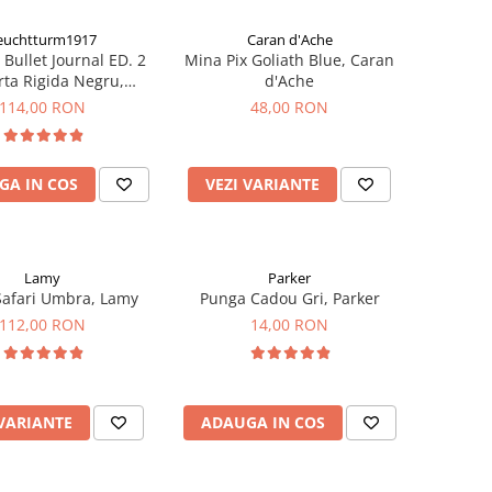
euchtturm1917
Caran d'Ache
 Bullet Journal ED. 2
Mina Pix Goliath Blue, Caran
ta Rigida Negru,
d'Ache
uchtturm1917
114,00 RON
48,00 RON
GA IN COS
VEZI VARIANTE
Lamy
Parker
 Safari Umbra, Lamy
Punga Cadou Gri, Parker
112,00 RON
14,00 RON
 VARIANTE
ADAUGA IN COS