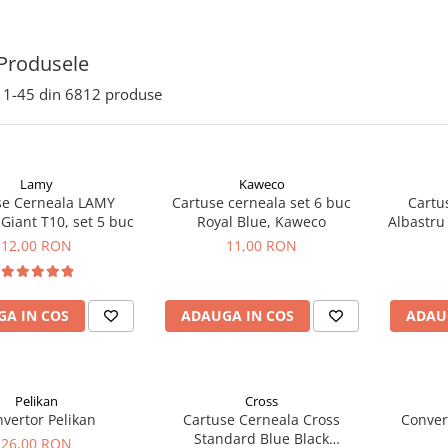
Produsele
1-
45
din
6812
produse
Lamy
Kaweco
se Cerneala LAMY
Cartuse cerneala set 6 buc
Cartu
Giant T10, set 5 buc
Royal Blue, Kaweco
Albastru 
12,00 RON
11,00 RON
A IN COS
ADAUGA IN COS
ADAU
Pelikan
Cross
vertor Pelikan
Cartuse Cerneala Cross
Conver
Standard Blue Black
26,00 RON