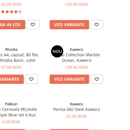
buc
26,00 RON
125,00 RON
GA IN COS
VEZI VARIANTE
Rhodia
Kaweco
NOU
s A4, capsat, 80 file,
Stilou Collection Marble
Rhodia Basic, color
Ocean, Kaweco
37,00 RON
158,00 RON
 VARIANTE
VEZI VARIANTE
Pelikan
Kaweco
e Cerneala PELIKAN
Penita 060 Steel Kaweco
oyal Blue set 6 buc
67,00 RON
4,00 RON