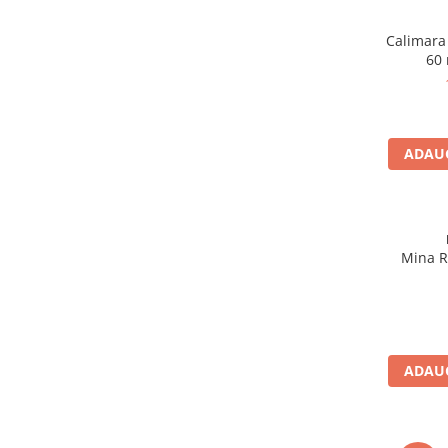
Calimara
60 
ADAUG
Mina Ro
ADAUG