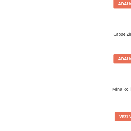
ADAUG
El Casco
Leuchtturm1917
Oxford
Acvila
Capse Zi
Aristo
Castelli
Precision
ADAUG
Carla Rossini
Fara
Deli
Mina Roll
Forpus
Herlitz
Lexon
VEZI 
M+R