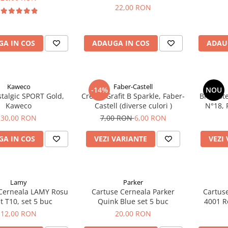
Permanent set 6 buc
22,00 RON
A IN COS
ADAUGA IN COS
ADAU
Kaweco
Faber-Castell
-14%
NOU
stalgic SPORT Gold,
Creion Grafit B Sparkle, Faber-
Blocnote
Kaweco
Castell (diverse culori )
N°18, 
30,00 RON
7,00 RON
6,00 RON
A IN COS
VEZI VARIANTE
VEZI
Lamy
Parker
Cerneala LAMY Rosu
Cartuse Cerneala Parker
Cartus
t T10, set 5 buc
Quink Blue set 5 buc
4001 R
12,00 RON
20,00 RON