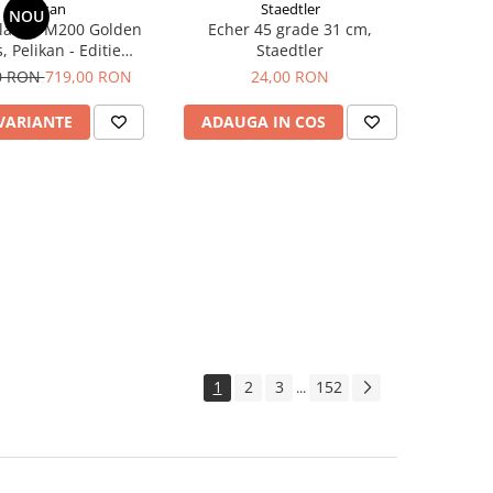
Pelikan
Staedtler
NOU
Classic M200 Golden
Echer 45 grade 31 cm,
, Pelikan - Editie
Staedtler
iala (sept 2024)
0 RON
719,00 RON
24,00 RON
 VARIANTE
ADAUGA IN COS
1
2
3
152
...