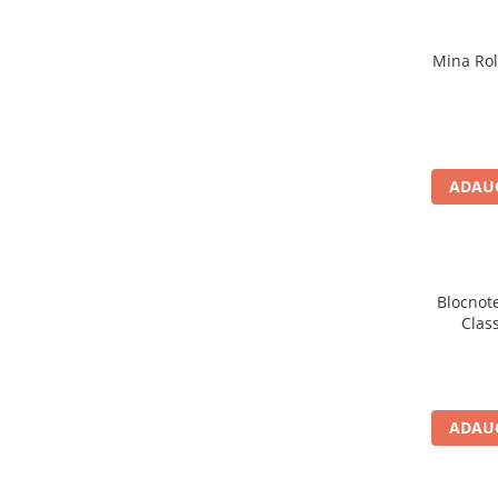
Clairefontaine
SenseBag
Mina Rol
Zebra
ICO
POLICE
ADAUG
Blocnote
Class
ADAUG