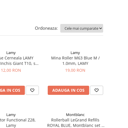
Ordoneaza:
Lamy
Lamy
se Cerneala LAMY
Mina Roller M63 Blue M /
Inchis Giant T10, set
1.0mm, LAMY
5 buc
12,00 RON
19,00 RON
GA IN COS
ADAUGA IN COS
Lamy
Montblanc
tor Functional Z28,
Rollerball LeGrand Refills
Lamy
ROYAL BLUE, Montblanc set 2