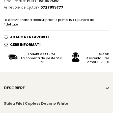
Rhodia
Cod Produs:
PFCT-1500RRMW
Seturi Cross Bailey Light
Ai nevoie de ajutor?
0727999777
Seturi Cross ATX
Rotring
Seturi Cross Bailey
Private Reserve Ink
La achizitionarea acestui produs primiti
1086
puncte de
Seturi Cross Calais
Scrikss
fidelitate
Seturi Sheaffer
Standardgraph
Seturi Sheaffer 100
ADAUGA LA FAVORITE
Sailor
Seturi Icon
CERE INFORMATII
Schneider
Seturi Taramis
LIVRARE GRATUITA
SUPORT
Seturi VFM
Sheaffer
La comenzi de peste 250
Asistenta - tele
Seturi Waterman
lei
email L-V 10:00 -
Staedtler
Seturi Hemisphere
Sharpie
Seturi Pilot
Tibaldi
Seturi Capless
Tombow
DESCRIERE
Seturi Custom
Mono Graph Fine
Seturi Caligrafie
Waterman
Stilou Pilot Capless Decimo White
Seturi Platinum
Worther
Seturi Scrikss