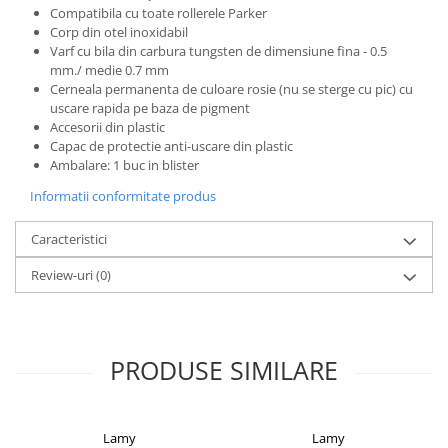
Compatibila cu toate rollerele Parker
El Casco
Corp din otel inoxidabil
Leuchtturm1917
Varf cu bila din carbura tungsten de dimensiune fina - 0.5
mm./ medie 0.7 mm
Oxford
Cerneala permanenta de culoare rosie (nu se sterge cu pic) cu
Acvila
uscare rapida pe baza de pigment
Accesorii din plastic
Aristo
Capac de protectie anti-uscare din plastic
Ambalare: 1 buc in blister
Castelli
Informatii conformitate produs
Precision
Carla Rossini
Caracteristici
Fara
Review-uri
(0)
Deli
Forpus
Herlitz
PRODUSE SIMILARE
Lexon
M+R
Lamy
Lamy