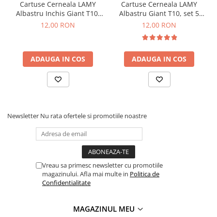
Clairefontaine
Cartuse Cerneala LAMY
Cartuse Cerneala LAMY
Albastru Inchis Giant T10,
Albastru Giant T10, set 5
SenseBag
set 5 buc
buc
12,00 RON
12,00 RON
Zebra
ICO
ADAUGA IN COS
ADAUGA IN COS
POLICE
Newsletter
Nu rata ofertele si promotiile noastre
Vreau sa primesc newsletter cu promotiile
magazinului. Afla mai multe in
Politica de
Confidentialitate
MAGAZINUL MEU