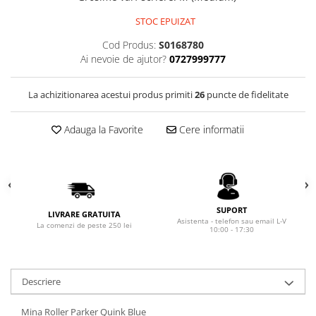
Rhodia
Seturi Cross Bailey Light
STOC EPUIZAT
Seturi Cross ATX
Rotring
Seturi Cross Bailey
Cod Produs:
S0168780
Private Reserve Ink
Seturi Cross Calais
Ai nevoie de ajutor?
0727999777
Scrikss
Seturi Sheaffer
Standardgraph
La achizitionarea acestui produs primiti
26
puncte de fidelitate
Seturi Sheaffer 100
Sailor
Seturi Icon
Adauga la Favorite
Cere informatii
Schneider
Seturi Taramis
Seturi VFM
Sheaffer
Seturi Waterman
Staedtler
Seturi Hemisphere
Sharpie
SUPORT
Seturi Pilot
LIVRARE GRATUITA
Tibaldi
Asistenta - telefon sau email L-V
La comenzi de peste 250 lei
10:00 - 17:30
Seturi Capless
Tombow
Seturi Custom
Mono Graph Fine
Seturi Caligrafie
Descriere
Waterman
Seturi Platinum
Worther
Mina Roller Parker Quink Blue
Seturi Scrikss