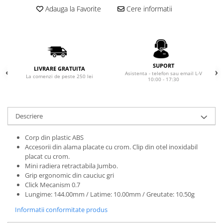
Rhodia
Seturi Cross Bailey Light
Adauga la Favorite
Cere informatii
Seturi Cross ATX
Rotring
Seturi Cross Bailey
Private Reserve Ink
Seturi Cross Calais
Scrikss
Seturi Sheaffer
Standardgraph
SUPORT
LIVRARE GRATUITA
Seturi Sheaffer 100
Asistenta - telefon sau email L-V
La comenzi de peste 250 lei
Sailor
10:00 - 17:30
Seturi Icon
Schneider
Seturi Taramis
Seturi VFM
Sheaffer
Descriere
Seturi Waterman
Staedtler
Seturi Hemisphere
Corp din plastic ABS
Sharpie
Accesorii din alama placate cu crom. Clip din otel inoxidabil
Seturi Pilot
Tibaldi
placat cu crom.
Seturi Capless
Mini radiera retractabila Jumbo.
Tombow
Grip ergonomic din cauciuc gri
Seturi Custom
Click Mecanism 0.7
Mono Graph Fine
Seturi Caligrafie
Lungime: 144.00mm / Latime: 10.00mm / Greutate: 10.50g
Waterman
Seturi Platinum
Informatii conformitate produs
Worther
Seturi Scrikss