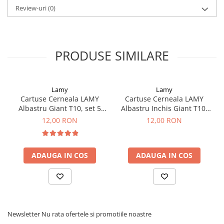
El Casco
Review-uri
(0)
Leuchtturm1917
Oxford
PRODUSE SIMILARE
Acvila
Aristo
Castelli
Lamy
Lamy
Cartuse Cerneala LAMY
Cartuse Cerneala LAMY
Precision
Albastru Giant T10, set 5
Albastru Inchis Giant T10,
Carla Rossini
buc
set 5 buc
12,00 RON
12,00 RON
Fara
Deli
ADAUGA IN COS
ADAUGA IN COS
Forpus
Herlitz
Lexon
M+R
Newsletter
Nu rata ofertele si promotiile noastre