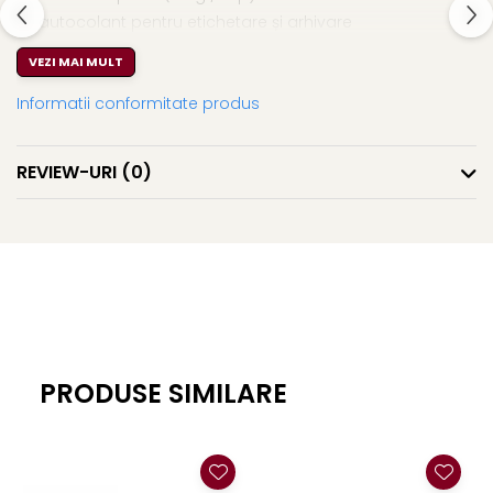
El Casco
autocolant pentru etichetare și arhivare
Leuchtturm1917
VEZI MAI MULT
Oxford
Informatii conformitate produs
Acvila
Aristo
REVIEW-URI
(0)
Castelli
Precision
Carla Rossini
Fara
Deli
Forpus
PRODUSE SIMILARE
Herlitz
Lexon
M+R