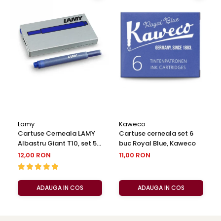
Clairefontaine
SenseBag
Zebra
ICO
POLICE
Lamy
Kaweco
Cartuse Cerneala LAMY
Cartuse cerneala set 6
Albastru Giant T10, set 5
buc Royal Blue, Kaweco
buc
12,00 RON
11,00 RON
ADAUGA IN COS
ADAUGA IN COS