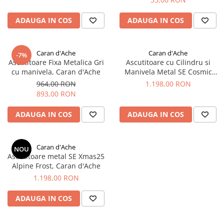
Rhodia
Seturi Cross Bailey Light
Seturi Cross ATX
Rotring
ADAUGA IN COS
ADAUGA IN COS
Seturi Cross Bailey
Private Reserve Ink
Seturi Cross Calais
Scrikss
Caran d'Ache
Caran d'Ache
Seturi Sheaffer
-7%
Ascutitoare Fixa Metalica Gri
Ascutitoare cu Cilindru si
Standardgraph
Seturi Sheaffer 100
cu manivela, Caran d'Ache
Manivela Metal SE Cosmic
Sailor
Blue Navy, Caran d'Ache
Seturi Icon
964,00 RON
1.198,00 RON
893,00 RON
Schneider
Seturi Taramis
Seturi VFM
Sheaffer
ADAUGA IN COS
ADAUGA IN COS
Seturi Waterman
Staedtler
Seturi Hemisphere
Sharpie
Caran d'Ache
NOU
Seturi Pilot
Tibaldi
Ascutitoare metal SE Xmas25
Alpine Frost, Caran d'Ache
Seturi Capless
Tombow
1.198,00 RON
Seturi Custom
Mono Graph Fine
Seturi Caligrafie
ADAUGA IN COS
Waterman
Seturi Platinum
Worther
Seturi Scrikss