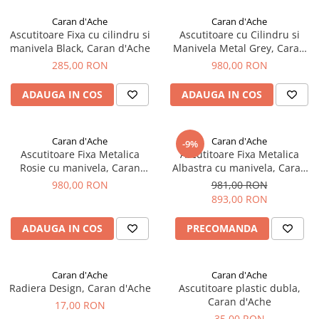
Creioane Ulei
Multipen
Seturi Neo Slim
Mecanism Creion Mecanic
Lamy
Caran d'Ache
Caran d'Ache
Pensule
Seturi Hexo
Creioane Grafit
Rezerva Radiera Creion Mecanic
Ascutitoare Fixa cu cilindru si
Ascutitoare cu Cilindru si
Montblanc
Accesorii pentru Artisti
Seturi Essentio
manivela Black, Caran d'Ache
Manivela Metal Grey, Caran
Ultima ocazie
d'Ache
Montegrappa
Seturi Grip 2010 & 2011
285,00 RON
980,00 RON
Creioane Tehnice
Markere
Seturi Poly
Monteverde USA
Ascutitori
ADAUGA IN COS
ADAUGA IN COS
Etuiuri
Seturi Pelikan
Namiki
Radiere Arta si Grafica
Accesorii
Seturi Pelikan Souveran
Parker
Taiere
Tocuri
Caran d'Ache
Caran d'Ache
Seturi Pelikan Classic
-9%
Pelikan
Ascutitoare Fixa Metalica
Ascutitoare Fixa Metalica
Hartie Creativ
Seturi Pelikan Jazz
Rosie cu manivela, Caran
Albastra cu manivela, Caran
Penac
Sigilii
Seturi Lamy
d'Ache
d'Ache
980,00 RON
981,00 RON
Pilot
893,00 RON
Seturi Sailor
Custom 743
Seturi Pro Gear Sailor
ADAUGA IN COS
PRECOMANDA
Platinum
Seturi Caran d'Ache
Hammered Sterling Silver
Seturi Leman
Caran d'Ache
Caran d'Ache
Porsche Design
Seturi Ecridor
Radiera Design, Caran d'Ache
Ascutitoare plastic dubla,
Princ Leather
Seturi Cross
Caran d'Ache
17,00 RON
35,00 RON