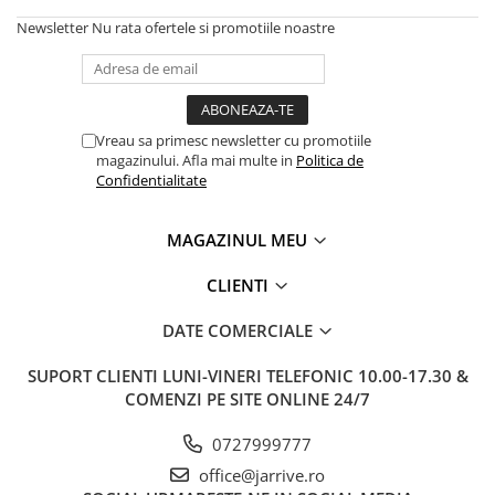
El Casco
Newsletter
Nu rata ofertele si promotiile noastre
Leuchtturm1917
Oxford
Acvila
Vreau sa primesc newsletter cu promotiile
Aristo
magazinului. Afla mai multe in
Politica de
Confidentialitate
Castelli
Precision
MAGAZINUL MEU
Carla Rossini
CLIENTI
Fara
Deli
DATE COMERCIALE
Forpus
SUPORT CLIENTI
LUNI-VINERI TELEFONIC 10.00-17.30 &
Herlitz
COMENZI PE SITE ONLINE 24/7
Lexon
0727999777
M+R
office@jarrive.ro