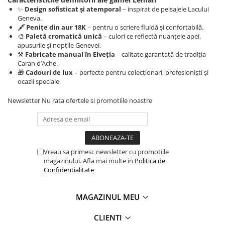
✨
Design sofisticat și atemporal
– inspirat de peisajele Lacului
Geneva.
🖋️
Penițe din aur 18K
– pentru o scriere fluidă și confortabilă.
🎨
Paletă cromatică unică
– culori ce reflectă nuanțele apei,
apusurile și nopțile Genevei.
⚒️
Fabricate manual în Elveția
– calitate garantată de tradiția
Caran d’Ache.
🎁
Cadouri de lux
– perfecte pentru colecționari, profesioniști și
ocazii speciale.
Newsletter
Nu rata ofertele si promotiile noastre
Vreau sa primesc newsletter cu promotiile
magazinului. Afla mai multe in
Politica de
Confidentialitate
MAGAZINUL MEU
CLIENTI