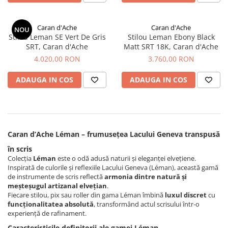
Caran d'Ache
Caran d'Ache
NOU
Stilou Leman SE Vert De Gris
Stilou Leman Ebony Black
SRT, Caran d'Ache
Matt SRT 18K, Caran d'Ache
4.020,00 RON
3.760,00 RON
ADAUGA IN COS
ADAUGA IN COS
Caran d’Ache Léman – frumusețea Lacului Geneva transpusă
în scris
Colecția
Léman
este o odă adusă naturii și eleganței elvețiene.
Inspirată de culorile și reflexiile Lacului Geneva (Léman), această gamă
de instrumente de scris reflectă
armonia dintre natură și
meșteșugul artizanal elvețian
.
Fiecare stilou, pix sau roller din gama Léman îmbină
luxul discret
cu
funcționalitatea absolută
, transformând actul scrisului într-o
experiență de rafinament.
Caracteristicile definitorii ale gamei Léman