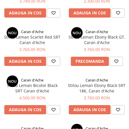
3.749,00 RON
2.300,00 RON
Acvila
ADAUGA IN COS
ADAUGA IN COS
Aristo
Castelli
Caran d'Ache
Caran d'Ache
NOU
NOU
Precision
Stilou Leman Scarlet Red SRT
Stilou Leman Ebony Black GT,
Caran d'Ache
Caran d'Ache
Carla Rossini
3.760,00 RON
3.760,00 RON
Fara
ADAUGA IN COS
PRECOMANDA
Deli
Forpus
Herlitz
Caran d'Ache
Caran d'Ache
NOU
Stilou Leman Bicolor Black
Stilou Leman Ebony Black SRT
Lexon
SRT Caran d'Ache
18K, Caran d'Ache
M+R
4.500,00 RON
3.760,00 RON
Clairefontaine
ADAUGA IN COS
ADAUGA IN COS
SenseBag
Zebra
Caran d'Ache
Caran d'Ache