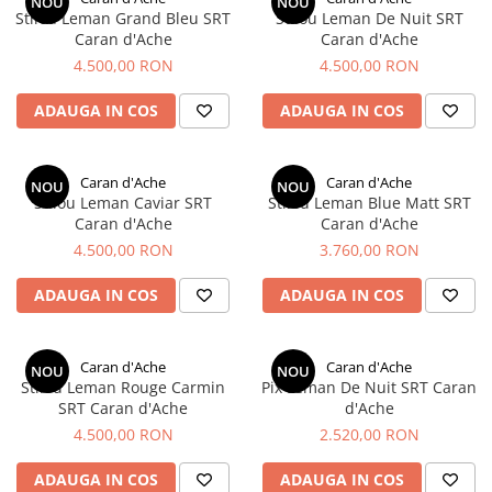
Lamy
Creioane Ulei
NOU
NOU
Multipen
Seturi Neo Slim
Mecanism Creion Mecanic
Stilou Leman Grand Bleu SRT
Stilou Leman De Nuit SRT
Montblanc
Pensule
Caran d'Ache
Caran d'Ache
Seturi Hexo
Creioane Grafit
Rezerva Radiera Creion Mecanic
4.500,00 RON
4.500,00 RON
Montegrappa
Accesorii pentru Artisti
Seturi Essentio
Ultima ocazie
Seturi Grip 2010 & 2011
Monteverde USA
Creioane Tehnice
ADAUGA IN COS
ADAUGA IN COS
Markere
Seturi Poly
Namiki
Ascutitori
Etuiuri
Seturi Pelikan
Parker
Radiere Arta si Grafica
Accesorii
Caran d'Ache
Caran d'Ache
NOU
NOU
Seturi Pelikan Souveran
Stilou Leman Caviar SRT
Stilou Leman Blue Matt SRT
Pelikan
Taiere
Tocuri
Seturi Pelikan Classic
Caran d'Ache
Caran d'Ache
Penac
Hartie Creativ
Seturi Pelikan Jazz
4.500,00 RON
3.760,00 RON
Pilot
Sigilii
Seturi Lamy
ADAUGA IN COS
ADAUGA IN COS
Custom 743
Seturi Sailor
Platinum
Seturi Pro Gear Sailor
Caran d'Ache
Caran d'Ache
Porsche Design
NOU
NOU
Seturi Caran d'Ache
Stilou Leman Rouge Carmin
Pix Leman De Nuit SRT Caran
Princ Leather
Seturi Leman
SRT Caran d'Ache
d'Ache
4.500,00 RON
2.520,00 RON
Seturi Ecridor
Rhodia
Seturi Cross
Rotring
ADAUGA IN COS
ADAUGA IN COS