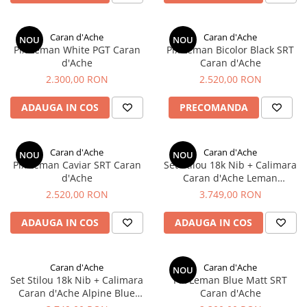
Seturi Cross Bailey Light
Private Reserve Ink
Seturi Cross ATX
Scrikss
Caran d'Ache
Caran d'Ache
Seturi Cross Bailey
NOU
NOU
Pix Leman White PGT Caran
Pix Leman Bicolor Black SRT
Standardgraph
Seturi Cross Calais
d'Ache
Caran d'Ache
Sailor
Seturi Sheaffer
2.300,00 RON
2.520,00 RON
Schneider
Seturi Sheaffer 100
ADAUGA IN COS
PRECOMANDA
Seturi Icon
Sheaffer
Seturi Taramis
Staedtler
Seturi VFM
Caran d'Ache
Caran d'Ache
NOU
NOU
Sharpie
Pix Leman Caviar SRT Caran
Set Stilou 18k Nib + Calimara
Seturi Waterman
d'Ache
Caran d'Ache Leman
Tibaldi
Seturi Hemisphere
Bordeaux Matt SRT
2.520,00 RON
3.749,00 RON
Tombow
Seturi Pilot
Waterman
ADAUGA IN COS
ADAUGA IN COS
Seturi Capless
Worther
Seturi Custom
El Casco
Seturi Caligrafie
Caran d'Ache
Caran d'Ache
NOU
Set Stilou 18k Nib + Calimara
Pix Leman Blue Matt SRT
Leuchtturm1917
Seturi Platinum
Caran d'Ache Alpine Blue
Caran d'Ache
Oxford
Seturi Scrikss
Matt SRT