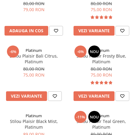
Rhodia
Seturi Cross Bailey Light
80,00 RON
80,00 RON
Seturi Cross ATX
79,00 RON
75,00 RON
Rotring
Seturi Cross Bailey
Private Reserve Ink
Seturi Cross Calais
Scrikss
ADAUGA IN COS
VEZI VARIANTE
Seturi Sheaffer
Standardgraph
Seturi Sheaffer 100
Sailor
Seturi Icon
Platinum
Platinum
-6%
-6%
NOU
Stilou Plaisir Bali Citrus,
Stilou Plaisir Frosty Blue,
Schneider
Seturi Taramis
Platinum
Platinum
Seturi VFM
Sheaffer
80,00 RON
80,00 RON
Seturi Waterman
75,00 RON
75,00 RON
Staedtler
Seturi Hemisphere
Sharpie
Seturi Pilot
Tibaldi
VEZI VARIANTE
VEZI VARIANTE
Seturi Capless
Tombow
Seturi Custom
Mono Graph Fine
Seturi Caligrafie
Platinum
Platinum
-11%
NOU
Waterman
Stilou Plaisir Black Mist,
Stilou Plaisir Teal Green,
Seturi Platinum
Platinum
Platinum
Worther
89,00 RON
89,00 RON
Seturi Scrikss