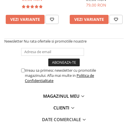
El Casco
79,00 RON
Leuchtturm1917
VEZI VARIANTE
VEZI VARIANTE
Oxford
Acvila
Aristo
Newsletter
Nu rata ofertele si promotiile noastre
Castelli
Precision
Carla Rossini
Vreau sa primesc newsletter cu promotiile
Fara
magazinului. Afla mai multe in
Politica de
Confidentialitate
Deli
Forpus
MAGAZINUL MEU
Herlitz
CLIENTI
Lexon
M+R
DATE COMERCIALE