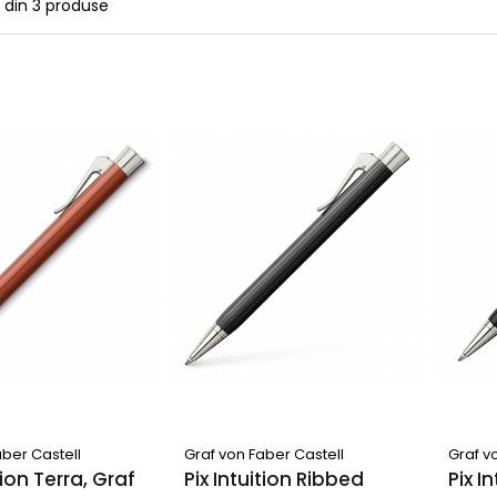
din
3
produse
aber Castell
Graf von Faber Castell
Graf v
tion Terra, Graf
Pix Intuition Ribbed
Pix I