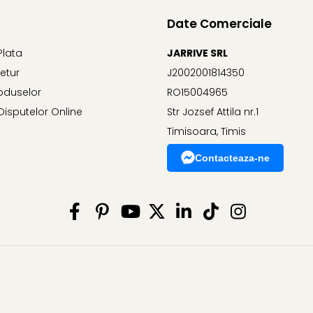
Date Comerciale
Plata
JARRIVE SRL
Retur
J2002001814350
oduselor
RO15004965
Disputelor Online
Str Jozsef Attila nr.1
Timisoara, Timis
Contacteaza-ne