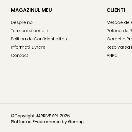
El Casco
MAGAZINUL MEU
CLIENTI
Leuchtturm1917
Despre noi
Metode de 
Oxford
Termeni si conditii
Politica de 
Acvila
Politica de Confidentialitate
Garantia Pr
Aristo
Informatii Livrare
Rezolvarea 
Castelli
Contact
ANPC
Precision
Carla Rossini
Fara
Deli
Forpus
Herlitz
Lexon
©Copyright JARRIVE SRL 2026
Platforma E-commerce by Gomag
M+R