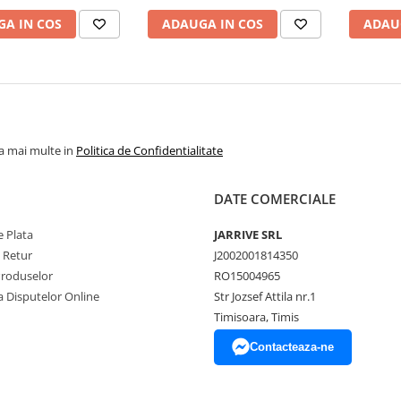
A IN COS
ADAUGA IN COS
ADAU
la mai multe in
Politica de Confidentialitate
DATE COMERCIALE
 Plata
JARRIVE SRL
e Retur
J2002001814350
Produselor
RO15004965
a Disputelor Online
Str Jozsef Attila nr.1
Timisoara, Timis
Contacteaza-ne