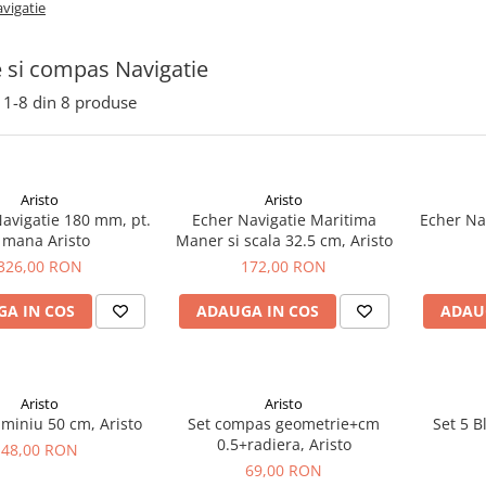
vigatie
 si compas Navigatie
1-
8
din
8
produse
Aristo
Aristo
vigatie 180 mm, pt.
Echer Navigatie Maritima
Echer Na
 mana Aristo
Maner si scala 32.5 cm, Aristo
326,00 RON
172,00 RON
A IN COS
ADAUGA IN COS
ADAU
Aristo
Aristo
uminiu 50 cm, Aristo
Set compas geometrie+cm
Set 5 B
0.5+radiera, Aristo
48,00 RON
69,00 RON