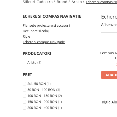
Creioane Ulei
Stilouri-Cadou.ro /
Brand /
Aristo /
Echere si compas Na
Multipen
Seturi Neo Slim
Mecanism Creion Mecanic
Lamy
Pensule
Seturi Hexo
Creioane Grafit
Rezerva Radiera Creion Mecanic
Montblanc
Echere
ECHERE SI COMPAS NAVIGATIE
Accesorii pentru Artisti
Seturi Essentio
Ultima ocazie
Montegrappa
Seturi Grip 2010 & 2011
Creioane Tehnice
Afiseaza:
Plansete proiectare si accesorii
Markere
Seturi Poly
Decupare si colaj
Monteverde USA
Ascutitori
Etuiuri
Rigle
Seturi Pelikan
Namiki
Radiere Arta si Grafica
Echere si compas Navigatie
Accesorii
Seturi Pelikan Souveran
Parker
Taiere
Tocuri
Seturi Pelikan Classic
Compas Na
PRODUCATORI
Pelikan
Hartie Creativ
1
Seturi Pelikan Jazz
Aristo
(8)
Penac
Sigilii
Seturi Lamy
Pilot
Seturi Sailor
PRET
ADAUG
Custom 743
Seturi Pro Gear Sailor
Sub 50 RON
(1)
Platinum
Seturi Caran d'Ache
50 RON - 100 RON
(3)
Hammered Sterling Silver
100 RON - 150 RON
(2)
Seturi Leman
Porsche Design
150 RON - 200 RON
(1)
Rigla Al
Seturi Ecridor
300 RON - 400 RON
(1)
Princ Leather
Seturi Cross