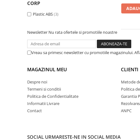
Rhodia
Seturi Cross Bailey Light
CORP
ADAUG
Seturi Cross ATX
Rotring
Plastic ABS
(3)
Seturi Cross Bailey
Private Reserve Ink
Seturi Cross Calais
Scrikss
Newsletter
Nu rata ofertele si promotiile noastre
Seturi Sheaffer
Standardgraph
Seturi Sheaffer 100
Sailor
Seturi Icon
Vreau sa primesc newsletter cu promotiile magazinului. Af
Schneider
Seturi Taramis
Seturi VFM
Sheaffer
MAGAZINUL MEU
CLIENTI
Seturi Waterman
Staedtler
Despre noi
Metode de
Seturi Hemisphere
Sharpie
Termeni si conditii
Politica d
Seturi Pilot
Politica de Confidentialitate
Garantia 
Tibaldi
Informatii Livrare
Rezolvare
Seturi Capless
Tombow
Contact
ANPC
Seturi Custom
Mono Graph Fine
Seturi Caligrafie
Waterman
Seturi Platinum
Worther
SOCIAL
URMARESTE-NE IN SOCIAL MEDIA
Seturi Scrikss