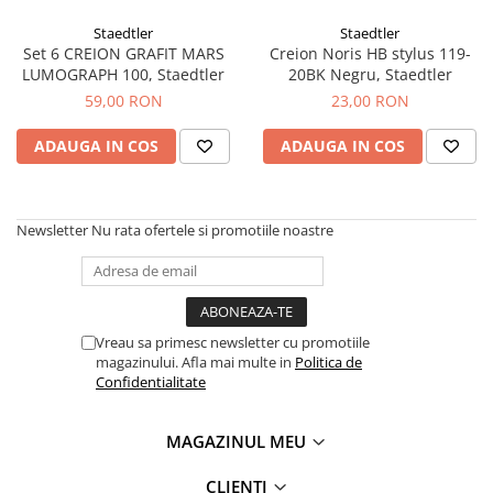
Creioane Ulei
Multipen
Seturi Neo Slim
Mecanism Creion Mecanic
Lamy
Staedtler
Staedtler
Pensule
Seturi Hexo
Creioane Grafit
Rezerva Radiera Creion Mecanic
Set 6 CREION GRAFIT MARS
Creion Noris HB stylus 119-
Montblanc
Accesorii pentru Artisti
Seturi Essentio
LUMOGRAPH 100, Staedtler
20BK Negru, Staedtler
Ultima ocazie
Montegrappa
Seturi Grip 2010 & 2011
59,00 RON
23,00 RON
Creioane Tehnice
Markere
Seturi Poly
Monteverde USA
Ascutitori
ADAUGA IN COS
ADAUGA IN COS
Etuiuri
Seturi Pelikan
Namiki
Radiere Arta si Grafica
Accesorii
Seturi Pelikan Souveran
Parker
Taiere
Tocuri
Seturi Pelikan Classic
Newsletter
Nu rata ofertele si promotiile noastre
Pelikan
Hartie Creativ
Seturi Pelikan Jazz
Penac
Sigilii
Seturi Lamy
Pilot
Seturi Sailor
Custom 743
Vreau sa primesc newsletter cu promotiile
Seturi Pro Gear Sailor
magazinului. Afla mai multe in
Politica de
Platinum
Seturi Caran d'Ache
Confidentialitate
Hammered Sterling Silver
Seturi Leman
Porsche Design
Seturi Ecridor
MAGAZINUL MEU
Princ Leather
Seturi Cross
CLIENTI