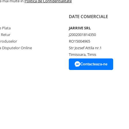
la mai multe in
Politica de Confidentialitate
DATE COMERCIALE
 Plata
JARRIVE SRL
e Retur
J2002001814350
Produselor
RO15004965
a Disputelor Online
Str Jozsef Attila nr.1
Timisoara, Timis
Contacteaza-ne