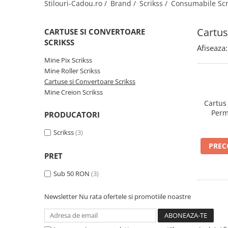
Creioane Ulei
Stilouri-Cadou.ro /
Brand /
Scrikss /
Consumabile Scr
Multipen
Seturi Neo Slim
Mecanism Creion Mecanic
Lamy
Pensule
Seturi Hexo
Creioane Grafit
Rezerva Radiera Creion Mecanic
Montblanc
Cartus
CARTUSE SI CONVERTOARE
Accesorii pentru Artisti
Seturi Essentio
Ultima ocazie
SCRIKSS
Montegrappa
Seturi Grip 2010 & 2011
Creioane Tehnice
Afiseaza:
Markere
Seturi Poly
Mine Pix Scrikss
Monteverde USA
Ascutitori
Etuiuri
Mine Roller Scrikss
Seturi Pelikan
Namiki
Radiere Arta si Grafica
Cartuse si Convertoare Scrikss
Accesorii
Seturi Pelikan Souveran
Parker
Mine Creion Scrikss
Taiere
Tocuri
Seturi Pelikan Classic
Cartus 
Pelikan
Hartie Creativ
Perm
PRODUCATORI
Seturi Pelikan Jazz
Penac
Sigilii
Seturi Lamy
Scrikss
(3)
Pilot
Seturi Sailor
PRE
Custom 743
PRET
Seturi Pro Gear Sailor
Platinum
Seturi Caran d'Ache
Sub 50 RON
(3)
Hammered Sterling Silver
Seturi Leman
Newsletter
Nu rata ofertele si promotiile noastre
Porsche Design
Seturi Ecridor
Princ Leather
Seturi Cross