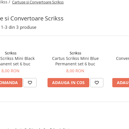
ikss /
Cartuse si Convertoare Scrikss
e si Convertoare Scrikss
1-
3
din
3
produse
Scrikss
Scrikss
Scrikss Mini Black
Cartus Scrikss Mini Blue
Conver
anent set 6 buc
Permanent set 6 buc
8,00 RON
8,00 RON
COMANDA
ADAUGA IN COS
ADAU