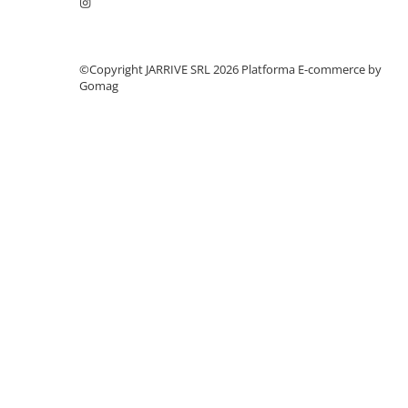
El Casco
Leuchtturm1917
Oxford
©Copyright JARRIVE SRL 2026
Platforma E-commerce by
Gomag
Acvila
Aristo
Castelli
Precision
Carla Rossini
Fara
Deli
Forpus
Herlitz
Lexon
M+R