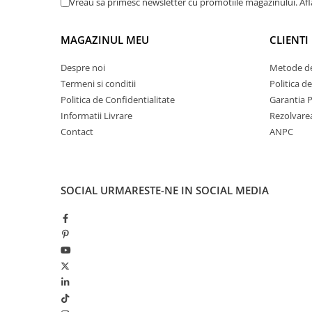
Rhodia
Vreau sa primesc newsletter cu promotiile magazinului. Af
Seturi Cross Bailey Light
Seturi Cross ATX
Rotring
MAGAZINUL MEU
CLIENTI
Seturi Cross Bailey
Private Reserve Ink
Seturi Cross Calais
Scrikss
Despre noi
Metode de
Seturi Sheaffer
Termeni si conditii
Politica d
Standardgraph
Seturi Sheaffer 100
Politica de Confidentialitate
Garantia 
Sailor
Seturi Icon
Informatii Livrare
Rezolvare
Schneider
Contact
ANPC
Seturi Taramis
Seturi VFM
Sheaffer
Seturi Waterman
Staedtler
SOCIAL
URMARESTE-NE IN SOCIAL MEDIA
Seturi Hemisphere
Sharpie
Seturi Pilot
Tibaldi
Seturi Capless
Tombow
Seturi Custom
Mono Graph Fine
Seturi Caligrafie
Waterman
Seturi Platinum
Worther
Seturi Scrikss