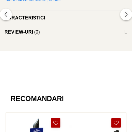
instrument.
ICO
POLICE
CARACTERISTICI
REVIEW-URI
(0)
RECOMANDARI