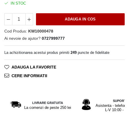
Seturi Cross Bailey Light
IN STOC
Private Reserve Ink
Seturi Cross ATX
Scrikss
Seturi Cross Bailey
ADAUGA IN COS
Standardgraph
Seturi Cross Calais
Sailor
Cod Produs:
KW10000478
Seturi Sheaffer
Ai nevoie de ajutor?
0727999777
Schneider
Seturi Sheaffer 100
Seturi Icon
Sheaffer
La achizitionarea acestui produs primiti
249
puncte de fidelitate
Seturi Taramis
Staedtler
Seturi VFM
Sharpie
ADAUGA LA FAVORITE
Seturi Waterman
Tibaldi
CERE INFORMATII
Seturi Hemisphere
Tombow
Seturi Pilot
Waterman
Seturi Capless
SUPORT
Worther
Seturi Custom
LIVRARE GRATUITA
Asistenta - telefon 
La comenzi de peste 250 lei
L-V 10:00 - 17
El Casco
Seturi Caligrafie
Leuchtturm1917
Seturi Platinum
Oxford
Seturi Scrikss