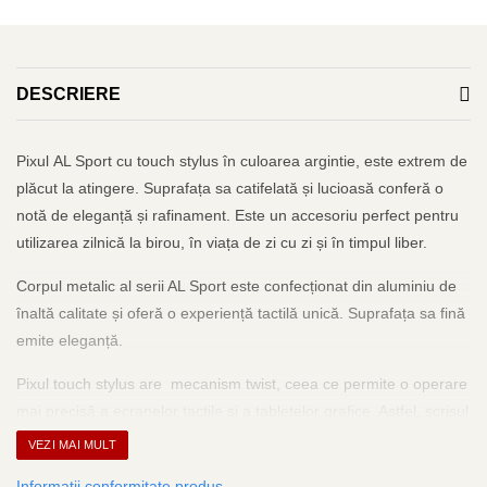
Acvila
Aristo
DESCRIERE
Castelli
Precision
Pixul AL Sport cu touch stylus în culoarea argintie, este extrem de
Carla Rossini
plăcut la atingere. Suprafața sa catifelată și lucioasă conferă o
Fara
notă de eleganță și rafinament. Este un accesoriu perfect pentru
Deli
utilizarea zilnică la birou, în viața de zi cu zi și în timpul liber.
Forpus
Corpul metalic al serii AL Sport este confecționat din aluminiu de
Herlitz
înaltă calitate și oferă o experiență tactilă unică. Suprafața sa fină
Lexon
emite eleganță.
M+R
Pixul touch stylus are mecanism twist, ceea ce permite o operare
Clairefontaine
mai precisă a ecranelor tactile și a tabletelor grafice. Astfel, scrisul
SenseBag
pe hârtie este posibil, dar tabletele, smartphone-urile și toate
VEZI MAI MULT
celelalte dispozitive cu ecran tactil pot fi operate doar cu un singur
Zebra
Informatii conformitate produs