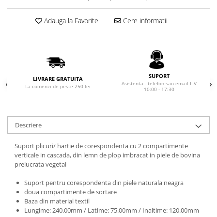
Rhodia
Seturi Cross Bailey Light
Seturi Cross ATX
Rotring
Adauga la Favorite
Cere informatii
Seturi Cross Bailey
Private Reserve Ink
Seturi Cross Calais
Scrikss
Seturi Sheaffer
Standardgraph
Seturi Sheaffer 100
Sailor
SUPORT
LIVRARE GRATUITA
Seturi Icon
Asistenta - telefon sau email L-V
La comenzi de peste 250 lei
10:00 - 17:30
Schneider
Seturi Taramis
Seturi VFM
Sheaffer
Seturi Waterman
Staedtler
Descriere
Seturi Hemisphere
Sharpie
Seturi Pilot
Suport plicuri/ hartie de corespondenta cu 2 compartimente
Tibaldi
verticale in cascada, din lemn de plop imbracat in piele de bovina
Seturi Capless
prelucrata vegetal
Tombow
Seturi Custom
Mono Graph Fine
Suport pentru corespondenta din piele naturala neagra
Seturi Caligrafie
doua compartimente de sortare
Waterman
Seturi Platinum
Baza din material textil
Worther
Lungime: 240.00mm / Latime: 75.00mm / Inaltime: 120.00mm
Seturi Scrikss