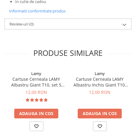
In cutie de cadou
El Casco
Informatii conformitate produs
Leuchtturm1917
Oxford
Review-uri
(0)
Acvila
Aristo
PRODUSE SIMILARE
Castelli
Precision
Carla Rossini
Lamy
Lamy
Cartuse Cerneala LAMY
Cartuse Cerneala LAMY
Fara
Albastru Giant T10, set 5
Albastru Inchis Giant T10,
Deli
buc
set 5 buc
12,00 RON
12,00 RON
Forpus
Herlitz
ADAUGA IN COS
ADAUGA IN COS
Lexon
M+R