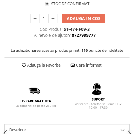
Rhodia
Seturi Cross Bailey Light
STOC DE CONFIRMAT
Seturi Cross ATX
Rotring
Seturi Cross Bailey
ADAUGA IN COS
Private Reserve Ink
Seturi Cross Calais
Scrikss
Cod Produs:
ST-474-F09-3
Seturi Sheaffer
Ai nevoie de ajutor?
0727999777
Standardgraph
Seturi Sheaffer 100
Sailor
Seturi Icon
La achizitionarea acestui produs primiti
116
puncte de fidelitate
Schneider
Seturi Taramis
Adauga la Favorite
Cere informatii
Seturi VFM
Sheaffer
Seturi Waterman
Staedtler
Seturi Hemisphere
Sharpie
Seturi Pilot
Tibaldi
Seturi Capless
SUPORT
LIVRARE GRATUITA
Tombow
Asistenta - telefon sau email L-V
La comenzi de peste 250 lei
Seturi Custom
10:00 - 17:30
Mono Graph Fine
Seturi Caligrafie
Waterman
Seturi Platinum
Worther
Descriere
Seturi Scrikss