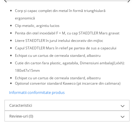
El Casco
Corp și capac complet din metal în formă triunghiulară
Leuchtturm1917
ergonomică
Oxford
Clip metalic, argintiu lucios
Acvila
Penita din otel inoxidabil F + M, cu cap STAEDTLER Mars gravat
Litere STAEDTLER în jurul inelului decorativ din mijloc
Aristo
Capul STAEDTLER Mars în relief pe partea de sus a capacului
Castelli
Echipat cu un cartus de cerneala standard, albastru
Precision
Cutie din carton fara plastic, agatabila, Dimensiuni ambalaj(Lxlxh):
Carla Rossini
180x47x15mm
Echipat cu un cartus de cerneala standard, albastru
Fara
Optional convertor standard Kaweco (pt incarcare din calimara)
Deli
Informatii conformitate produs
Forpus
Caracteristici
Herlitz
Lexon
Review-uri
(0)
M+R