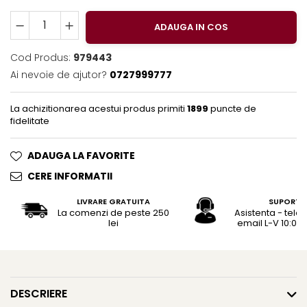
Rhodia
Seturi Cross Bailey Light
Seturi Cross ATX
Rotring
ADAUGA IN COS
Seturi Cross Bailey
Private Reserve Ink
Seturi Cross Calais
Cod Produs:
979443
Scrikss
Ai nevoie de ajutor?
0727999777
Seturi Sheaffer
Standardgraph
Seturi Sheaffer 100
Sailor
La achizitionarea acestui produs primiti
1899
puncte de
Seturi Icon
fidelitate
Schneider
Seturi Taramis
Seturi VFM
Sheaffer
ADAUGA LA FAVORITE
Seturi Waterman
Staedtler
CERE INFORMATII
Seturi Hemisphere
Sharpie
LIVRARE GRATUITA
SUPORT
Seturi Pilot
La comenzi de peste 250
Asistenta - tele
Tibaldi
lei
email L-V 10:00 -
Seturi Capless
Tombow
Seturi Custom
Mono Graph Fine
Seturi Caligrafie
Waterman
Seturi Platinum
DESCRIERE
Worther
Seturi Scrikss