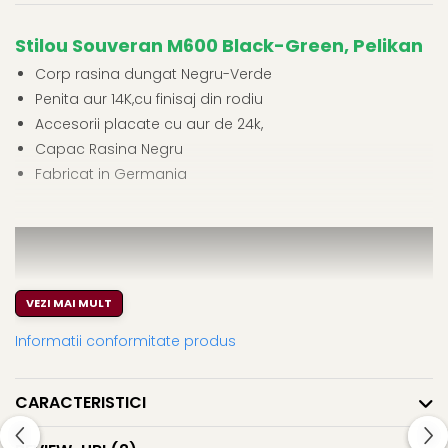
El Casco
Stilou Souveran M600 Black-Green, Pelikan
Leuchtturm1917
Corp rasina dungat Negru-Verde
Oxford
Penita aur 14K,cu finisaj din rodiu
Acvila
Accesorii placate cu aur de 24k,
Aristo
Capac Rasina Negru
Castelli
Fabricat in Germania
Precision
Carla Rossini
Fara
Deli
VEZI MAI MULT
Forpus
Informatii conformitate produs
Herlitz
Lexon
CARACTERISTICI
M+R