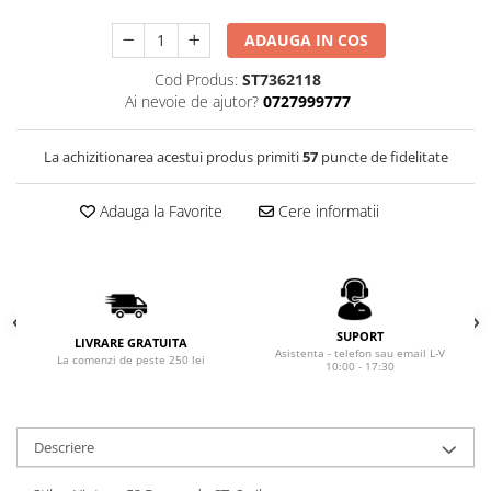
Rhodia
Seturi Cross Bailey Light
Seturi Cross ATX
Rotring
ADAUGA IN COS
Seturi Cross Bailey
Private Reserve Ink
Cod Produs:
ST7362118
Seturi Cross Calais
Ai nevoie de ajutor?
0727999777
Scrikss
Seturi Sheaffer
Standardgraph
Seturi Sheaffer 100
La achizitionarea acestui produs primiti
57
puncte de fidelitate
Sailor
Seturi Icon
Schneider
Adauga la Favorite
Cere informatii
Seturi Taramis
Seturi VFM
Sheaffer
Seturi Waterman
Staedtler
Seturi Hemisphere
Sharpie
Seturi Pilot
SUPORT
Tibaldi
LIVRARE GRATUITA
Asistenta - telefon sau email L-V
La comenzi de peste 250 lei
Seturi Capless
10:00 - 17:30
Tombow
Seturi Custom
Mono Graph Fine
Seturi Caligrafie
Waterman
Descriere
Seturi Platinum
Worther
Seturi Scrikss