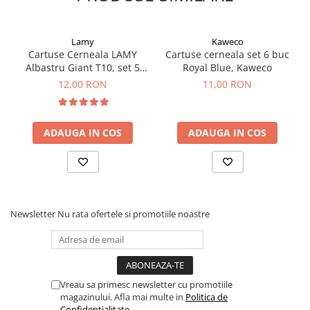
Clairefontaine
SenseBag
Lamy
Kaweco
Zebra
Cartuse Cerneala LAMY
Cartuse cerneala set 6 buc
ICO
Albastru Giant T10, set 5
Royal Blue, Kaweco
buc
12,00 RON
11,00 RON
POLICE
ADAUGA IN COS
ADAUGA IN COS
Newsletter
Nu rata ofertele si promotiile noastre
Vreau sa primesc newsletter cu promotiile
magazinului. Afla mai multe in
Politica de
Confidentialitate