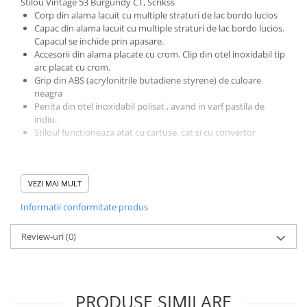
Stilou Vintage 53 Burgundy CT, Scrikss
El Casco
Corp din alama lacuit cu multiple straturi de lac bordo lucios
Capac din alama lacuit cu multiple straturi de lac bordo lucios.
Leuchtturm1917
Capacul se inchide prin apasare.
Oxford
Accesorii din alama placate cu crom. Clip din otel inoxidabil tip
arc placat cu crom.
Acvila
Grip din ABS (acrylonitrile butadiene styrene) de culoare
neagra
Aristo
Penita din otel inoxidabil polisat , avand in varf pastila de
Castelli
iridiu.
Stiloul functioneaza atat cu cartuse, cat si cu convertor
Precision
Carla Rossini
Pachetul contine:
Fara
VEZI MAI MULT
- Instrument de scris
- Convertor de lux Scrikss montat
Deli
Informatii conformitate produs
- Cutie ambalaj lux originala
Forpus
- Garantie internationala si instructiuni de folosire
Review-uri
(0)
Herlitz
Lexon
M+R
PRODUSE SIMILARE