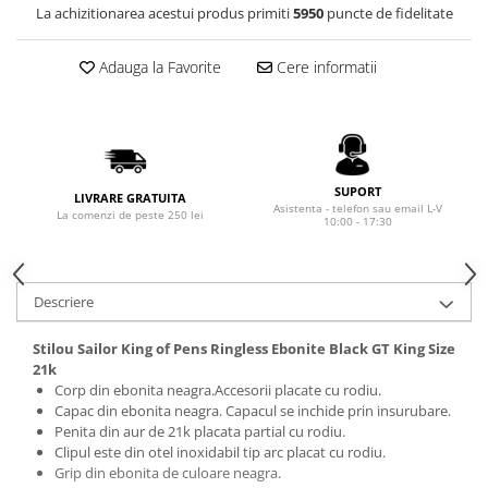
Rhodia
Seturi Cross Bailey Light
La achizitionarea acestui produs primiti
5950
puncte de fidelitate
Seturi Cross ATX
Rotring
Seturi Cross Bailey
Adauga la Favorite
Cere informatii
Private Reserve Ink
Seturi Cross Calais
Scrikss
Seturi Sheaffer
Standardgraph
Seturi Sheaffer 100
Sailor
Seturi Icon
SUPORT
LIVRARE GRATUITA
Schneider
Seturi Taramis
Asistenta - telefon sau email L-V
La comenzi de peste 250 lei
10:00 - 17:30
Seturi VFM
Sheaffer
Seturi Waterman
Staedtler
Seturi Hemisphere
Descriere
Sharpie
Seturi Pilot
Tibaldi
Stilou Sailor King of Pens Ringless Ebonite Black GT King Size
Seturi Capless
21k
Tombow
Corp din ebonita neagra.Accesorii placate cu rodiu.
Seturi Custom
Mono Graph Fine
Capac din ebonita neagra. Capacul se inchide prin insurubare.
Seturi Caligrafie
Penita din aur de 21k placata partial cu rodiu.
Waterman
Clipul este din otel inoxidabil tip arc placat cu rodiu.
Seturi Platinum
Worther
Grip din ebonita de culoare neagra.
Seturi Scrikss