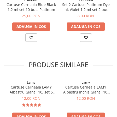
Clairefontaine
Cartuse Cerneala Blue Black
Set 2 Cartuse Platinum Dye
SenseBag
1.2 ml set 10 buc, Platinum
Ink Violet 1.2 ml set 2 buc
25,00 RON
8,00 RON
Zebra
ICO
ADAUGA IN COS
ADAUGA IN COS
POLICE
PRODUSE SIMILARE
Lamy
Lamy
Cartuse Cerneala LAMY
Cartuse Cerneala LAMY
Albastru Giant T10, set 5
Albastru Inchis Giant T10,
buc
set 5 buc
12,00 RON
12,00 RON
ADAUGA IN COS
ADAUGA IN COS