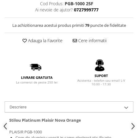
Rhodia
Seturi Cross Bailey Light
Cod Produs:
PGB-1000 25F
Seturi Cross ATX
Ai nevoie de ajutor?
0727999777
Rotring
Seturi Cross Bailey
Private Reserve Ink
La achizitionarea acestui produs primiti
79
puncte de fidelitate
Seturi Cross Calais
Scrikss
Seturi Sheaffer
Standardgraph
Adauga la Favorite
Cere informatii
Seturi Sheaffer 100
Sailor
Seturi Icon
Schneider
Seturi Taramis
Seturi VFM
Sheaffer
Seturi Waterman
SUPORT
Staedtler
LIVRARE GRATUITA
Asistenta - telefon sau email L-V
La comenzi de peste 250 lei
Seturi Hemisphere
10:00 - 17:30
Sharpie
Seturi Pilot
Tibaldi
Seturi Capless
Tombow
Descriere
Seturi Custom
Mono Graph Fine
Seturi Caligrafie
Stilou Platinum Plaisir Nova Orange
Waterman
Seturi Platinum
PLAISIR PGB-1000
Worther
Seturi Scrikss
Corp de aluminiu vopsit in camp electrostatic (foarte