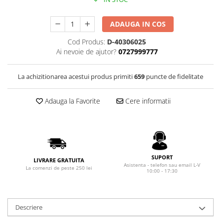
Rhodia
Seturi Cross Bailey Light
Seturi Cross ATX
Rotring
ADAUGA IN COS
Seturi Cross Bailey
Private Reserve Ink
Seturi Cross Calais
Cod Produs:
D-40306025
Scrikss
Ai nevoie de ajutor?
0727999777
Seturi Sheaffer
Standardgraph
Seturi Sheaffer 100
La achizitionarea acestui produs primiti
659
puncte de fidelitate
Sailor
Seturi Icon
Schneider
Seturi Taramis
Adauga la Favorite
Cere informatii
Seturi VFM
Sheaffer
Seturi Waterman
Staedtler
Seturi Hemisphere
Sharpie
Seturi Pilot
Tibaldi
SUPORT
LIVRARE GRATUITA
Seturi Capless
Asistenta - telefon sau email L-V
La comenzi de peste 250 lei
Tombow
10:00 - 17:30
Seturi Custom
Mono Graph Fine
Seturi Caligrafie
Waterman
Seturi Platinum
Descriere
Worther
Seturi Scrikss