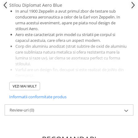
El Casco
Stilou Diplomat Aero Blue
In anul 1900 Zeppelin a avut primul zbor de testare sub
Leuchtturm1917
conducerea aeronautica a celor de la Earl von Zeppelin. In
urma acestui eveniment, apare pe piata noul design de
Oxford
stilouri Aero.
Acvila
Aero este caracterizat prin model cu striatii pe corpul si
capacul acestuia, care ofera un aspect modern.
Aristo
Corp din aluminiu anodizat (strat subtire de oxid de aluminiu
care subliniaza natura metalica si ofera rezistenta mare la
Castelli
lumina si raze uv), iar clema se asorteaza perfect cu forma
Precision
stiloului.
Varful are un design fin, decupat si este realizat de JoWo din
Carla Rossini
Germania.
Fara
Penita din otel inoxidabil, penita varf M (mediu)
VEZI MAI MULT
Functioneaza pe baza de cartuse standard de cerneala sau cu
Deli
un convertor (ambele incluse).
Informatii conformitate produs
Finisaje cromate mat.
Forpus
Striatii pe toata suprafata corpului.
Herlitz
Review-uri
(0)
Ambalat in cutie metalica de cadou.
Lexon
M+R