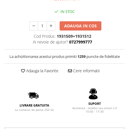
Rhodia
Seturi Cross Bailey Light
Seturi Cross ATX
Rotring
IN STOC
Seturi Cross Bailey
Private Reserve Ink
Seturi Cross Calais
ADAUGA IN COS
Scrikss
Seturi Sheaffer
Cod Produs:
1931509+1931512
Standardgraph
Seturi Sheaffer 100
Ai nevoie de ajutor?
0727999777
Sailor
Seturi Icon
Schneider
Seturi Taramis
La achizitionarea acestui produs primiti
1259
puncte de fidelitate
Seturi VFM
Sheaffer
Seturi Waterman
Adauga la Favorite
Cere informatii
Staedtler
Seturi Hemisphere
Sharpie
Seturi Pilot
Tibaldi
Seturi Capless
Tombow
Seturi Custom
SUPORT
LIVRARE GRATUITA
Mono Graph Fine
Asistenta - telefon sau email L-V
La comenzi de peste 250 lei
Seturi Caligrafie
10:00 - 17:30
Waterman
Seturi Platinum
Worther
Seturi Scrikss