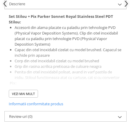
Descriere
El Casco
Leuchtturm1917
Set Stilou + Pix Parker Sonnet Royal Stainless Steel PDT
Stilou:
Oxford
Accesorii din alama placate cu paladiu prin tehnologie PVD
Acvila
(Physical Vapor Deposition Systems). Clip din otel inoxidabil
placat cu paladiu prin tehnologie PVD (Physical Vapor
Aristo
Deposition Systems)
Castelli
Capac din otel inoxidabil cizelat cu model brushed. Capacul se
inchide prin apasare
Precision
Corp din otel inoxidabil cizelat cu model brushed
Grip din rasina acrilica pretioasa de culoare neagra
Carla Rossini
Penita din otel inoxidabil polisat, avand in varf pastila de
Fara
iridiu. Stiloul functioneaza atat cu cartuse, cat si cu convertor
Pix:
Deli
Accesorii din alama placate cu paladiu prin tehnologie PVD
VEZI MAI MULT
(Physical Vapor Deposition Systems). Clip din otel inoxidabil
Forpus
placat cu paladiu prin tehnologie PVD (Physical Vapor
Informatii conformitate produs
Herlitz
Deposition Systems)
Mecanism twist (prin rasucire)
Lexon
Review-uri
Corp superior din otel inoxidabil cizelat cu model brushed
(0)
Corp inferior din otel inoxidabil cizelat cu model brushed
M+R
Mina pix Parker (vezi consumabile)