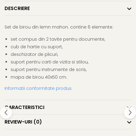
Rhodia
Seturi Cross Bailey Light
DESCRIERE
Seturi Cross ATX
Rotring
Seturi Cross Bailey
Private Reserve Ink
Seturi Cross Calais
Set de birou din lemn mahon. contine 6 elemente:
Scrikss
Seturi Sheaffer
Standardgraph
set compus din 2 tavite pentru documente,
Seturi Sheaffer 100
cub de hartie cu suport,
Sailor
Seturi Icon
deschizator de plicuri,
Schneider
Seturi Taramis
suport pentru carti de vizita si stilou,
Seturi VFM
Sheaffer
suport pentru instrumente de scris,
Seturi Waterman
Staedtler
mapa de birou 40x50 cm.
Seturi Hemisphere
Sharpie
Informatii conformitate produs
Seturi Pilot
Tibaldi
Seturi Capless
Tombow
CARACTERISTICI
Seturi Custom
Mono Graph Fine
Seturi Caligrafie
REVIEW-URI
(0)
Waterman
Seturi Platinum
Worther
Seturi Scrikss