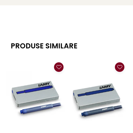
El Casco
Leuchtturm1917
Oxford
Acvila
Aristo
PRODUSE SIMILARE
Castelli
Precision
Carla Rossini
Fara
Deli
Forpus
Herlitz
Lexon
M+R