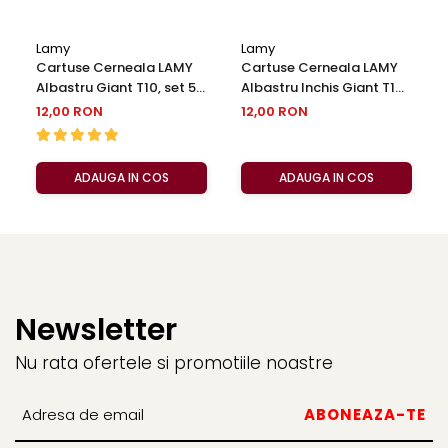
Clairefontaine
SenseBag
Lamy
Lamy
Zebra
Cartuse Cerneala LAMY
Cartuse Cerneala LAMY
Albastru Giant T10, set 5
Albastru Inchis Giant T10,
ICO
buc
set 5 buc
12,00 RON
12,00 RON
POLICE
ADAUGA IN COS
ADAUGA IN COS
Newsletter
Nu rata ofertele si promotiile noastre