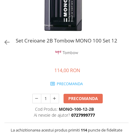
Lamy
Creioane Ulei
Multipen
Seturi Neo Slim
Mecanism Creion Mecanic
Montblanc
Pensule
Seturi Hexo
Creioane Grafit
Rezerva Radiera Creion Mecanic
Montegrappa
Accesorii pentru Artisti
Seturi Essentio
Ultima ocazie
Seturi Grip 2010 & 2011
Monteverde USA
Creioane Tehnice
Markere
Seturi Poly
Namiki
Ascutitori
Set Creioane 2B Tombow MONO 100 Set 12
Etuiuri
Seturi Pelikan
Parker
Radiere Arta si Grafica
Accesorii
Seturi Pelikan Souveran
Pelikan
Taiere
Tocuri
Seturi Pelikan Classic
Penac
Hartie Creativ
Seturi Pelikan Jazz
114,00 RON
Pilot
Sigilii
Seturi Lamy
Custom 743
PRECOMANDA
Seturi Sailor
Platinum
Seturi Pro Gear Sailor
PRECOMANDA
Porsche Design
Seturi Caran d'Ache
Cod Produs:
MONO-100-12-2B
Princ Leather
Seturi Leman
Ai nevoie de ajutor?
0727999777
Seturi Ecridor
Rhodia
Seturi Cross
Rotring
La achizitionarea acestui produs primiti
114
puncte de fidelitate