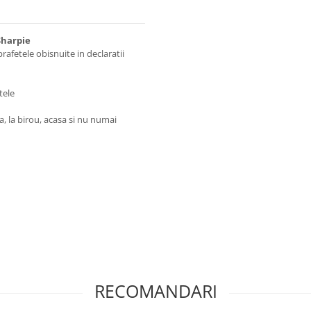
Sharpie
afetele obisnuite in declaratii
tele
sa, la birou, acasa si nu numai
RECOMANDARI