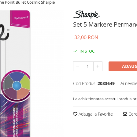
e Point Bullet Cosmic Sharpie
Set 5 Markere Permane
32,00 RON
IN STOC
ADAUG
Cod Produs:
2033649
Ai nevoi
La achizitionarea acestui produs pr
Adauga la Favorite
Cere 