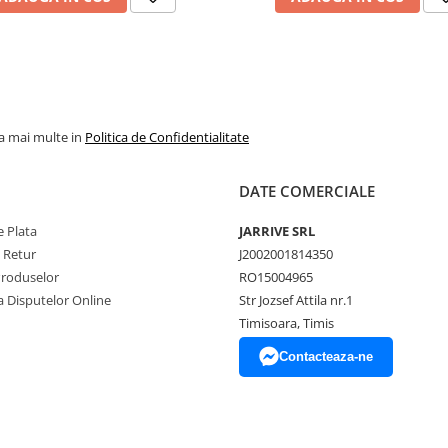
la mai multe in
Politica de Confidentialitate
DATE COMERCIALE
 Plata
JARRIVE SRL
e Retur
J2002001814350
Produselor
RO15004965
a Disputelor Online
Str Jozsef Attila nr.1
Timisoara, Timis
Contacteaza-ne