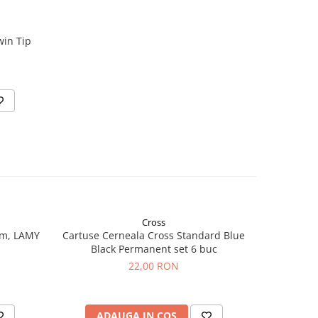
in Tip
Cross
mm, LAMY
Cartuse Cerneala Cross Standard Blue
Conver
Black Permanent set 6 buc
22,00 RON
ADAUGA IN COS
AD