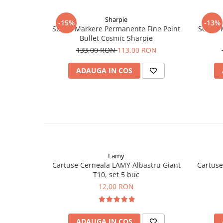
Sharpie
-15%
-13%
Set 24 Markere Permanente Fine Point
Set 18 
Bullet Cosmic Sharpie
133,00 RON
113,00 RON
ADAUGA IN COS
Lamy
Cartuse Cerneala LAMY Albastru Giant
Cartuse
T10, set 5 buc
12,00 RON
ADAUGA IN COS