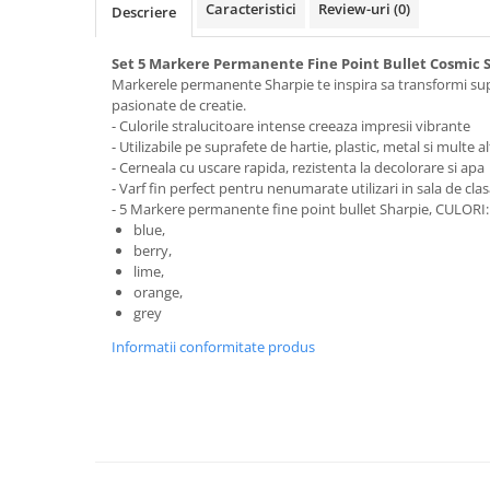
Clairefontaine
Caracteristici
Review-uri
(0)
Descriere
SenseBag
Set 5 Markere Permanente Fine Point Bullet Cosmic 
Zebra
Markerele permanente Sharpie te inspira sa transformi supr
ICO
pasionate de creatie.
- Culorile stralucitoare intense creeaza impresii vibrante
POLICE
- Utilizabile pe suprafete de hartie, plastic, metal si multe al
- Cerneala cu uscare rapida, rezistenta la decolorare si apa
- Varf fin perfect pentru nenumarate utilizari in sala de cla
- 5 Markere permanente fine point bullet Sharpie, CULORI:
blue,
berry,
lime,
orange,
grey
Informatii conformitate produs