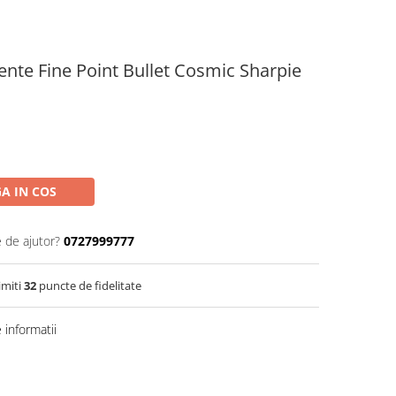
nte Fine Point Bullet Cosmic Sharpie
A IN COS
e de ajutor?
0727999777
imiti
32
puncte de fidelitate
informatii