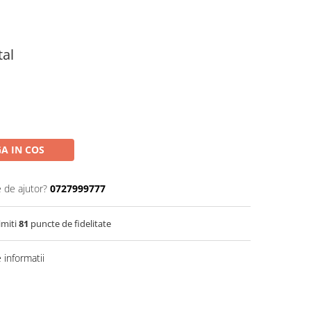
tal
A IN COS
e de ajutor?
0727999777
imiti
81
puncte de fidelitate
informatii