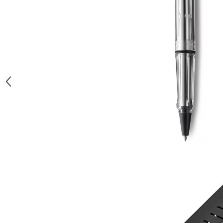
El Casco
Leuchtturm1917
Oxford
Acvila
Aristo
Castelli
Precision
Carla Rossini
Fara
Deli
Forpus
Herlitz
Lexon
M+R