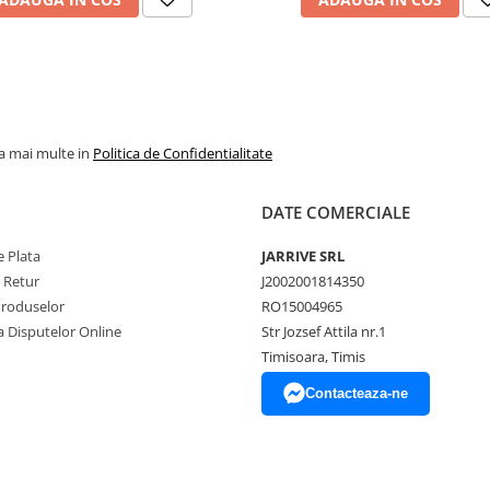
la mai multe in
Politica de Confidentialitate
DATE COMERCIALE
 Plata
JARRIVE SRL
e Retur
J2002001814350
Produselor
RO15004965
a Disputelor Online
Str Jozsef Attila nr.1
Timisoara, Timis
Contacteaza-ne