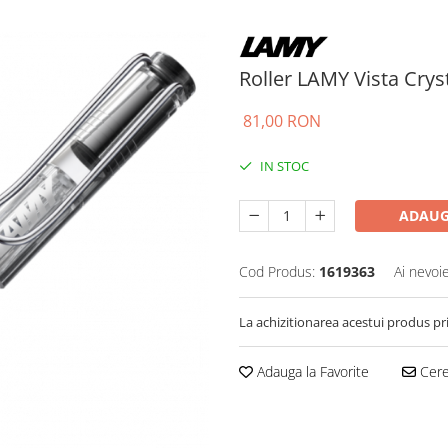
Roller LAMY Vista Crys
81,00 RON
IN STOC
ADAUG
Cod Produs:
1619363
Ai nevoi
La achizitionarea acestui produs pr
Adauga la Favorite
Cere 