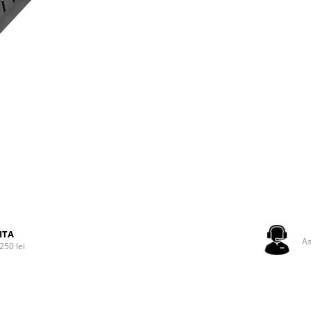
ITA
As
250 lei