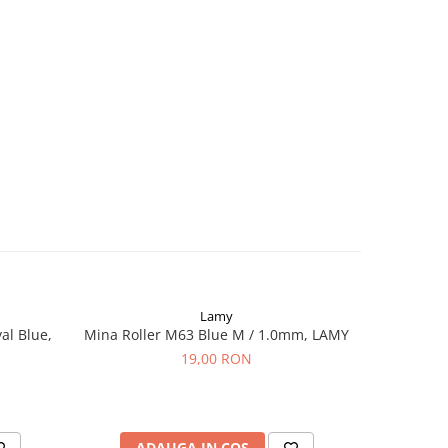
Lamy
al Blue,
Mina Roller M63 Blue M / 1.0mm, LAMY
Cartuse C
Bla
19,00 RON
ADAUGA IN COS
AD