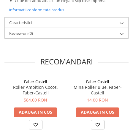
Cutie de cadou albă cu un elegant slip case imprimat
El Casco
Informatii conformitate produs
Leuchtturm1917
Caracteristici
Oxford
Acvila
Review-uri
(0)
Aristo
Castelli
RECOMANDARI
Precision
Carla Rossini
Fara
Faber-Castell
Faber-Castell
Roller Ambition Cocos,
Mina Roller Blue, Faber-
Deli
Faber-Castell
Castell
Forpus
584,00 RON
14,00 RON
Herlitz
ADAUGA IN COS
ADAUGA IN COS
Lexon
M+R