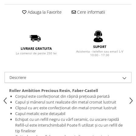
Rhodia
Seturi Cross Bailey Light
Seturi Cross ATX
Rotring
Adauga la Favorite
Cere informatii
Seturi Cross Bailey
Private Reserve Ink
Seturi Cross Calais
Scrikss
Seturi Sheaffer
Standardgraph
Seturi Sheaffer 100
SUPORT
Sailor
LIVRARE GRATUITA
Seturi Icon
Asistenta - telefon sau email L-V
La comenzi de peste 250 lei
10:00 - 17:30
Schneider
Seturi Taramis
Seturi VFM
Sheaffer
Seturi Waterman
Staedtler
Descriere
Seturi Hemisphere
Sharpie
Roller Ambition Precious Resin, Faber-Castell
Seturi Pilot
Tibaldi
Corpul este confecționat din rășină prețioasă periată
Seturi Capless
Capul și mânerul sunt realizate din metal cromat lustruit
Tombow
Clipsul cu arc este confecționat din metal cromat lustruit
Seturi Custom
Capul metalic este detașabil
Mono Graph Fine
Seturi Caligrafie
Echipat cu un refill negru cu vârf ceramic, cu uscare rapidă
Waterman
Refill-ul este interschimbabil Poate fi utilizat și cu un refill de
Seturi Platinum
tip fineliner
Worther
Seturi Scrikss