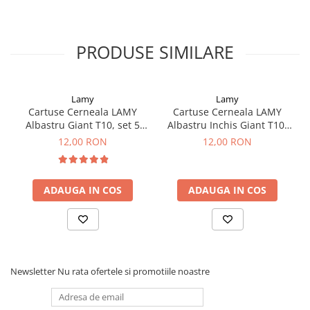
Clairefontaine
SenseBag
Zebra
PRODUSE SIMILARE
ICO
POLICE
Lamy
Lamy
Cartuse Cerneala LAMY
Cartuse Cerneala LAMY
Albastru Giant T10, set 5
Albastru Inchis Giant T10,
buc
set 5 buc
12,00 RON
12,00 RON
ADAUGA IN COS
ADAUGA IN COS
Newsletter
Nu rata ofertele si promotiile noastre