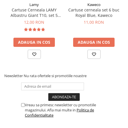
Clairefontaine
Lamy
Kaweco
SenseBag
Cartuse Cerneala LAMY
Cartuse cerneala set 6 buc
Albastru Giant T10, set 5
Royal Blue, Kaweco
Zebra
buc
12,00 RON
11,00 RON
ICO
POLICE
ADAUGA IN COS
ADAUGA IN COS
Newsletter
Nu rata ofertele si promotiile noastre
Vreau sa primesc newsletter cu promotiile
magazinului. Afla mai multe in
Politica de
Confidentialitate