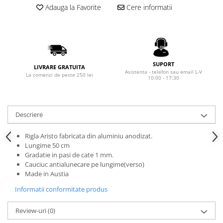
Rhodia
Seturi Cross Bailey Light
Adauga la Favorite
Cere informatii
Seturi Cross ATX
Rotring
Seturi Cross Bailey
Private Reserve Ink
Seturi Cross Calais
Scrikss
Seturi Sheaffer
Standardgraph
SUPORT
LIVRARE GRATUITA
Seturi Sheaffer 100
Asistenta - telefon sau email L-V
La comenzi de peste 250 lei
Sailor
10:00 - 17:30
Seturi Icon
Schneider
Seturi Taramis
Seturi VFM
Sheaffer
Descriere
Seturi Waterman
Staedtler
Rigla Aristo fabricata din aluminiu anodizat.
Seturi Hemisphere
Sharpie
Lungime 50 cm
Seturi Pilot
Gradatie in pasi de cate 1 mm.
Tibaldi
Cauciuc antialunecare pe lungime(verso)
Seturi Capless
Tombow
Made in Austia
Seturi Custom
Mono Graph Fine
Informatii conformitate produs
Seturi Caligrafie
Waterman
Seturi Platinum
Review-uri
(0)
Worther
Seturi Scrikss