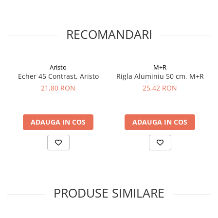
El Casco
Leuchtturm1917
RECOMANDARI
Oxford
Acvila
Aristo
M+R
Aristo
Echer 45 Contrast, Aristo
Rigla Aluminiu 50 cm, M+R
Castelli
21,80 RON
25,42 RON
Precision
Carla Rossini
ADAUGA IN COS
ADAUGA IN COS
Fara
Deli
Forpus
Herlitz
Lexon
PRODUSE SIMILARE
M+R