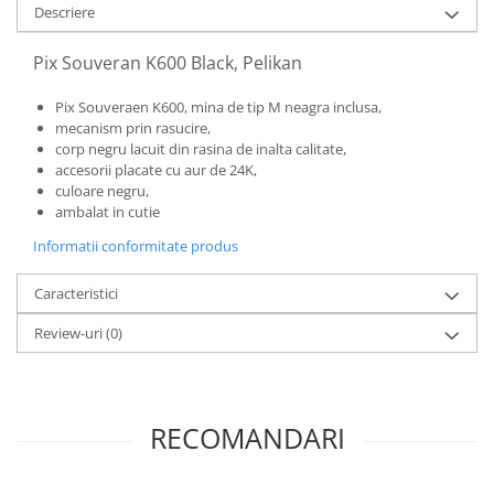
Descriere
El Casco
Leuchtturm1917
Pix Souveran K600 Black, Pelikan
Oxford
Pix Souveraen K600, mina de tip M neagra inclusa,
Acvila
mecanism prin rasucire,
corp negru lacuit din rasina de inalta calitate,
Aristo
accesorii placate cu aur de 24K,
Castelli
culoare negru,
ambalat in cutie
Precision
Informatii conformitate produs
Carla Rossini
Fara
Caracteristici
Deli
Review-uri
(0)
Forpus
Herlitz
Lexon
RECOMANDARI
M+R