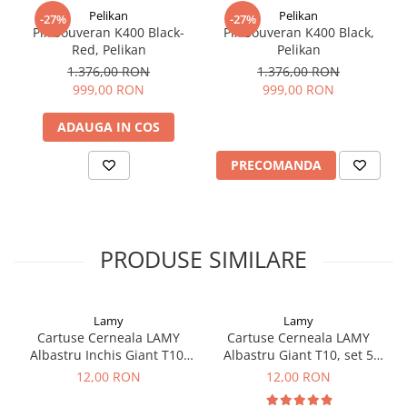
Clairefontaine
Pelikan
Pelikan
-27%
-27%
SenseBag
Pix Souveran K400 Black-
Pix Souveran K400 Black,
Red, Pelikan
Pelikan
Zebra
1.376,00 RON
1.376,00 RON
ICO
999,00 RON
999,00 RON
POLICE
ADAUGA IN COS
PRECOMANDA
PRODUSE SIMILARE
Lamy
Lamy
Cartuse Cerneala LAMY
Cartuse Cerneala LAMY
Albastru Inchis Giant T10,
Albastru Giant T10, set 5
set 5 buc
buc
12,00 RON
12,00 RON