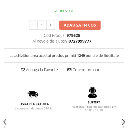
Rhodia
Seturi Cross Bailey Light
Seturi Cross ATX
Rotring
IN STOC
Seturi Cross Bailey
Private Reserve Ink
Seturi Cross Calais
ADAUGA IN COS
Scrikss
Seturi Sheaffer
Cod Produs:
979625
Standardgraph
Seturi Sheaffer 100
Ai nevoie de ajutor?
0727999777
Sailor
Seturi Icon
Schneider
Seturi Taramis
La achizitionarea acestui produs primiti
1249
puncte de fidelitate
Seturi VFM
Sheaffer
Adauga la Favorite
Cere informatii
Seturi Waterman
Staedtler
Seturi Hemisphere
Sharpie
Seturi Pilot
Tibaldi
Seturi Capless
Tombow
Seturi Custom
SUPORT
LIVRARE GRATUITA
Mono Graph Fine
Asistenta - telefon sau email L-V
La comenzi de peste 250 lei
Seturi Caligrafie
10:00 - 17:30
Waterman
Seturi Platinum
Worther
Seturi Scrikss