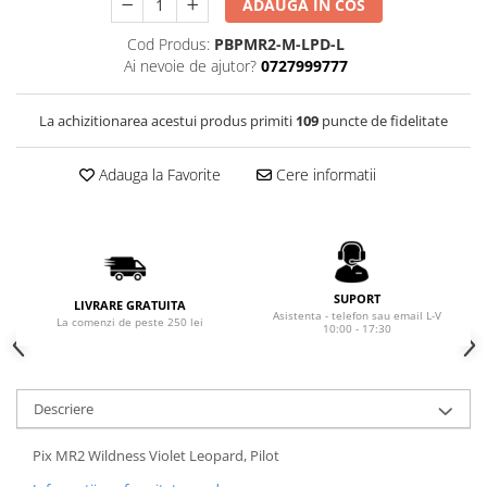
Rhodia
ADAUGA IN COS
Seturi Cross Bailey Light
Seturi Cross ATX
Rotring
Cod Produs:
PBPMR2-M-LPD-L
Seturi Cross Bailey
Ai nevoie de ajutor?
0727999777
Private Reserve Ink
Seturi Cross Calais
Scrikss
Seturi Sheaffer
La achizitionarea acestui produs primiti
109
puncte de fidelitate
Standardgraph
Seturi Sheaffer 100
Sailor
Adauga la Favorite
Cere informatii
Seturi Icon
Schneider
Seturi Taramis
Seturi VFM
Sheaffer
Seturi Waterman
Staedtler
Seturi Hemisphere
SUPORT
Sharpie
LIVRARE GRATUITA
Asistenta - telefon sau email L-V
La comenzi de peste 250 lei
Seturi Pilot
10:00 - 17:30
Tibaldi
Seturi Capless
Tombow
Seturi Custom
Mono Graph Fine
Descriere
Seturi Caligrafie
Waterman
Seturi Platinum
Pix MR2 Wildness Violet Leopard, Pilot
Worther
Seturi Scrikss