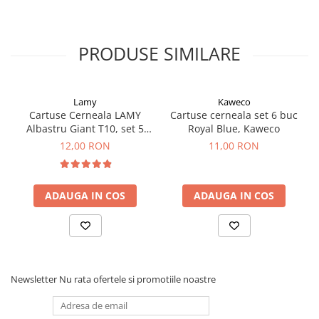
El Casco
Leuchtturm1917
PRODUSE SIMILARE
Oxford
Acvila
Aristo
Lamy
Kaweco
Cartuse Cerneala LAMY
Cartuse cerneala set 6 buc
Castelli
Albastru Giant T10, set 5
Royal Blue, Kaweco
buc
Precision
12,00 RON
11,00 RON
Carla Rossini
Fara
ADAUGA IN COS
ADAUGA IN COS
Deli
Forpus
Herlitz
Lexon
Newsletter
Nu rata ofertele si promotiile noastre
M+R