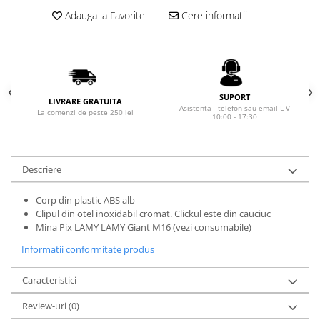
Rhodia
Seturi Cross Bailey Light
Adauga la Favorite
Cere informatii
Seturi Cross ATX
Rotring
Seturi Cross Bailey
Private Reserve Ink
Seturi Cross Calais
Scrikss
Seturi Sheaffer
Standardgraph
SUPORT
Seturi Sheaffer 100
LIVRARE GRATUITA
Asistenta - telefon sau email L-V
Sailor
La comenzi de peste 250 lei
10:00 - 17:30
Seturi Icon
Schneider
Seturi Taramis
Seturi VFM
Sheaffer
Descriere
Seturi Waterman
Staedtler
Seturi Hemisphere
Corp din plastic ABS alb
Sharpie
Clipul din otel inoxidabil cromat. Clickul este din cauciuc
Seturi Pilot
Tibaldi
Mina Pix LAMY LAMY Giant M16 (vezi consumabile)
Seturi Capless
Tombow
Informatii conformitate produs
Seturi Custom
Mono Graph Fine
Seturi Caligrafie
Caracteristici
Waterman
Seturi Platinum
Review-uri
(0)
Worther
Seturi Scrikss