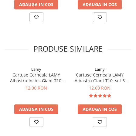
Clairefontaine
ADAUGA IN COS
ADAUGA IN COS
SenseBag
Zebra
ICO
POLICE
PRODUSE SIMILARE
Lamy
Lamy
Cartuse Cerneala LAMY
Cartuse Cerneala LAMY
Albastru Inchis Giant T10,
Albastru Giant T10, set 5
set 5 buc
buc
12,00 RON
12,00 RON
ADAUGA IN COS
ADAUGA IN COS