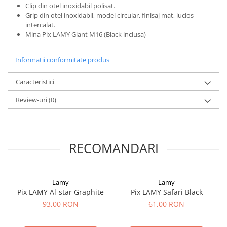
Clip din otel inoxidabil polisat.
El Casco
Grip din otel inoxidabil, model circular, finisaj mat, lucios
Leuchtturm1917
intercalat.
Mina Pix LAMY Giant M16 (Black inclusa)
Oxford
Acvila
Informatii conformitate produs
Aristo
Caracteristici
Castelli
Review-uri
(0)
Precision
Carla Rossini
Fara
RECOMANDARI
Deli
Forpus
Herlitz
Lamy
Lamy
Pix LAMY Al-star Graphite
Pix LAMY Safari Black
Lexon
93,00 RON
61,00 RON
M+R