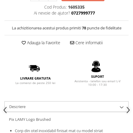
Rhodia
Seturi Cross Bailey Light
Cod Produs:
1605335
Seturi Cross ATX
Rotring
Ai nevoie de ajutor?
0727999777
Seturi Cross Bailey
Private Reserve Ink
Seturi Cross Calais
La achizitionarea acestui produs primiti
78
puncte de fidelitate
Scrikss
Seturi Sheaffer
Standardgraph
Seturi Sheaffer 100
Adauga la Favorite
Cere informatii
Sailor
Seturi Icon
Schneider
Seturi Taramis
Seturi VFM
Sheaffer
Seturi Waterman
Staedtler
SUPORT
LIVRARE GRATUITA
Seturi Hemisphere
Asistenta - telefon sau email L-V
Sharpie
La comenzi de peste 250 lei
10:00 - 17:30
Seturi Pilot
Tibaldi
Seturi Capless
Tombow
Seturi Custom
Descriere
Mono Graph Fine
Seturi Caligrafie
Waterman
Pix LAMY Logo Brushed
Seturi Platinum
Worther
Corp din otel inoxidabil finisat mat cu model striat
Seturi Scrikss