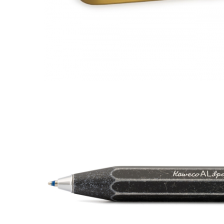
El Casco
Leuchtturm1917
Oxford
Acvila
Aristo
Castelli
Precision
Carla Rossini
Fara
Deli
Forpus
Herlitz
Lexon
M+R