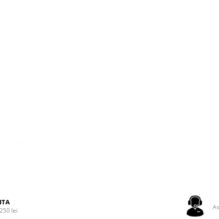
ITA
As
250 lei