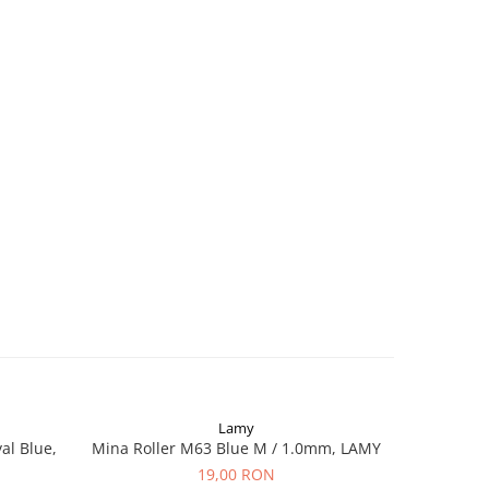
Lamy
al Blue,
Mina Roller M63 Blue M / 1.0mm, LAMY
Cartuse C
Bla
19,00 RON