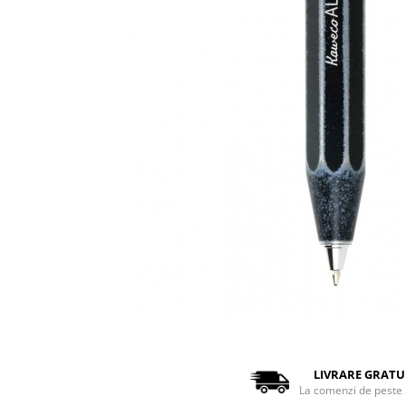
Distribuie
pe
Facebook
LIVRARE GRATU
La comenzi de peste 