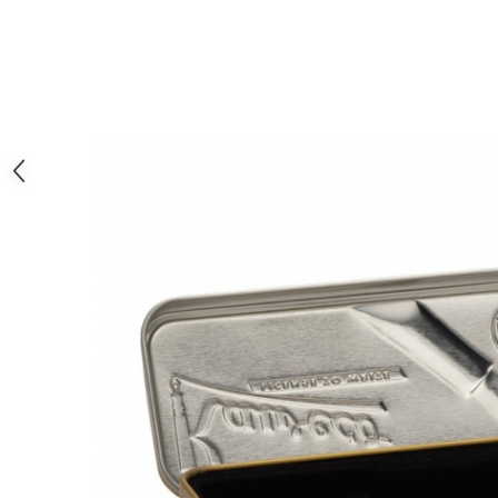
Clairefontaine
SenseBag
Zebra
ICO
POLICE