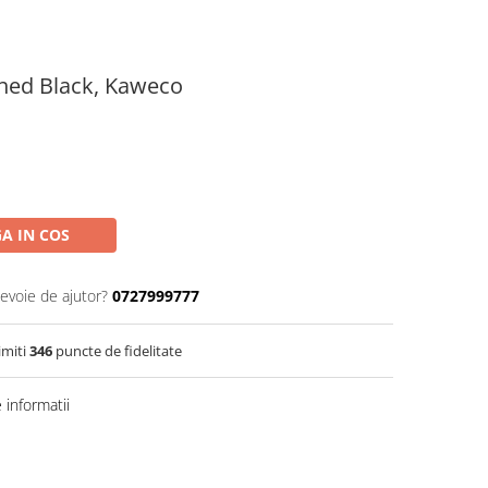
hed Black, Kaweco
A IN COS
nevoie de ajutor?
0727999777
imiti
346
puncte de fidelitate
informatii