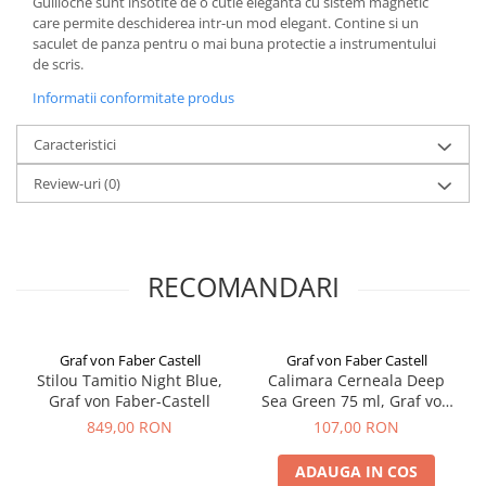
Guilloche sunt insotite de o cutie eleganta cu sistem magnetic
El Casco
care permite deschiderea intr-un mod elegant. Contine si un
saculet de panza pentru o mai buna protectie a instrumentului
Leuchtturm1917
de scris.
Oxford
Informatii conformitate produs
Acvila
Caracteristici
Aristo
Review-uri
(0)
Castelli
Precision
Carla Rossini
RECOMANDARI
Fara
Deli
Forpus
Graf von Faber Castell
Graf von Faber Castell
Stilou Tamitio Night Blue,
Calimara Cerneala Deep
Herlitz
Graf von Faber-Castell
Sea Green 75 ml, Graf von
Lexon
Faber-Castell
849,00 RON
107,00 RON
M+R
ADAUGA IN COS