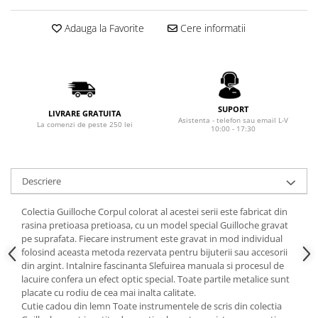
Rhodia
Seturi Cross Bailey Light
Seturi Cross ATX
Rotring
Adauga la Favorite
Cere informatii
Seturi Cross Bailey
Private Reserve Ink
Seturi Cross Calais
Scrikss
Seturi Sheaffer
Standardgraph
Seturi Sheaffer 100
SUPORT
Sailor
LIVRARE GRATUITA
Seturi Icon
Asistenta - telefon sau email L-V
La comenzi de peste 250 lei
10:00 - 17:30
Schneider
Seturi Taramis
Seturi VFM
Sheaffer
Seturi Waterman
Staedtler
Descriere
Seturi Hemisphere
Sharpie
Colectia Guilloche Corpul colorat al acestei serii este fabricat din
Seturi Pilot
Tibaldi
rasina pretioasa pretioasa, cu un model special Guilloche gravat
Seturi Capless
pe suprafata. Fiecare instrument este gravat in mod individual
Tombow
folosind aceasta metoda rezervata pentru bijuterii sau accesorii
Seturi Custom
din argint. Intalnire fascinanta Slefuirea manuala si procesul de
Mono Graph Fine
Seturi Caligrafie
lacuire confera un efect optic special. Toate partile metalice sunt
Waterman
placate cu rodiu de cea mai inalta calitate.
Seturi Platinum
Cutie cadou din lemn Toate instrumentele de scris din colectia
Worther
Seturi Scrikss