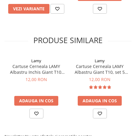
Clairefontaine
VEZI VARIANTE
SenseBag
Zebra
ICO
PRODUSE SIMILARE
POLICE
Lamy
Lamy
Cartuse Cerneala LAMY
Cartuse Cerneala LAMY
Albastru Inchis Giant T10,
Albastru Giant T10, set 5
set 5 buc
buc
12,00 RON
12,00 RON
ADAUGA IN COS
ADAUGA IN COS